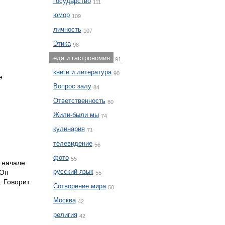
государство
111
юмор
109
личность
107
Этика
98
еда и гастрономия
91
книги и литература
90
е
Вопрос залу
84
Ответственность
80
Жили-были мы
74
кулинария
71
телевидение
56
фото
55
м начале
русский язык
 Он
55
. Говорит
Сотворение мира
50
Москва
42
религия
42