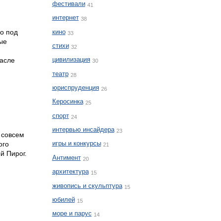
фестивали
41
интернет
38
кино
до под
33
ные
стихи
32
цивилизация
масле
30
театр
28
юриспруденция
26
Керосинка
25
спорт
24
интервью инсайдера
23
о совсем
игры и конкурсы
ого
21
й Пирог.
Антимент
20
архитектура
15
живопись и скульптура
15
юбилей
15
море и парус
14