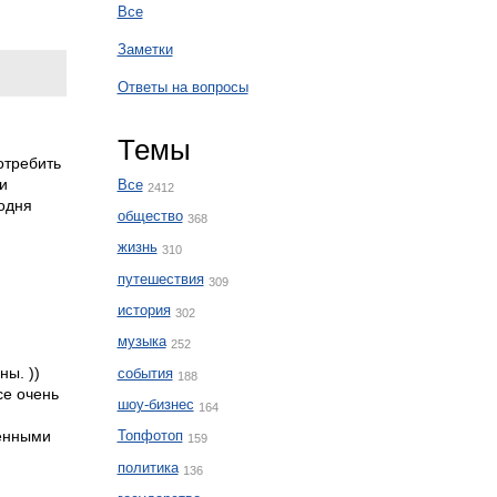
Все
Заметки
Ответы на вопросы
Темы
отребить
ми
Все
2412
годня
общество
368
жизнь
310
путешествия
309
история
302
музыка
252
ны. ))
события
188
се очень
шоу-бизнес
164
ченными
Топфотоп
159
политика
136