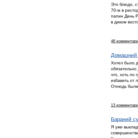
Это блюдо, 
70-м в ресто
папин День 
в диком вост
48 комментар
Домашний 
Хотел было д
обязательно 
что, хоть по 
избавить от 
Отнюдь были
13 комментар
Бараний с
Я уже выклад
совершенства