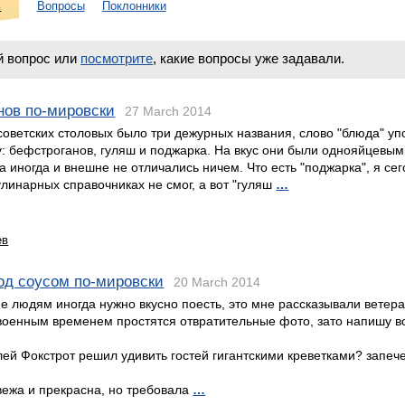
ь
Вопросы
Поклонники
й вопрос или
посмотрите
, какие вопросы уже задавали.
нов по-мировски
27 March 2014
советских столовых было три дежурных названия, слово "блюда" уп
у: бефстроганов, гуляш и поджарка. На вкус они были однояйцевы
а иногда и внешне не отличались ничем. Что есть "поджарка", я се
улинарных справочниках не смог, а вот "гуляш
…
ев
од соусом по-мировски
20 March 2014
е людям иногда нужно вкусно поесть, это мне рассказывали ветера
военным временем простятся отвратительные фото, зато напишу в
ей Фокстрот решил удивить гостей гигантскими креветками? запе
вежа и прекрасна, но требовала
…