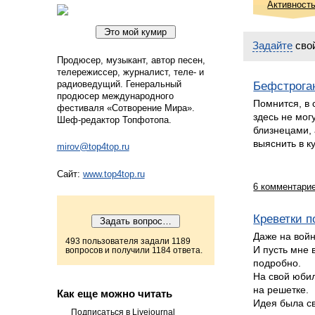
Активност
Задайте
сво
Продюсер, музыкант, автор песен,
телережиссер, журналист, теле- и
радиоведущий. Генеральный
Бефстрога
продюсер международного
Помнится, в 
фестиваля «Сотворение Мира».
здесь не мог
Шеф-редактор Топфотопа.
близнецами, 
выяснить в к
mirov@top4top.ru
Сайт:
www.top4top.ru
6 комментари
Креветки п
Даже на войн
493 пользователя задали 1189
И пусть мне 
вопросов и получили 1184 ответа.
подробно.
На свой юбил
на решетке.
Как еще можно читать
Идея была с
Подписаться в Livejournal