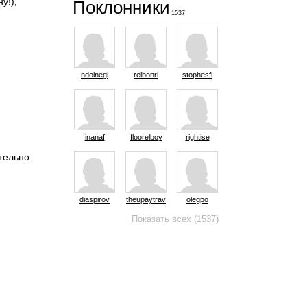
у!),
Поклонники
1537
ndolnegi
reibonri
stophesfi
inanaf
floorelboy
rightise
ательно
diaspirov
theupaytrav
olegpo
Показать всех (1537)