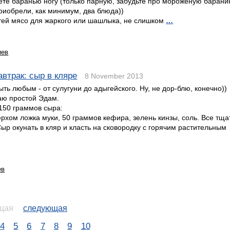
ете баранью ногу (только парную, забудьте про мороженую баранин
приобрели, как минимум, два блюда))
стей мясо для жаркого или шашлыка, не слишком
…
иев
втрак: сыр в кляре
8 November 2013
ть любым - от сулугуни до адыгейского. Ну, не дор-блю, конечно))
аю простой Эдам.
150 граммов сыра:
верхом ложка муки, 50 граммов кефира, зелень кинзы, соль. Все тщ
ыр окунать в кляр и класть на сковородку с горячим растительным
ев
щая
следующая
4
5
6
7
8
9
10