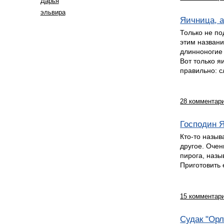
Дарья
эльвира
Яичница, as
Только не по
этим названи
длинноногие
Вот только я
правильно: 
28 комментар
Господин 
Кто-то назыв
другое. Очен
пирога, назы
Приготовить 
15 комментар
Судак "Орл