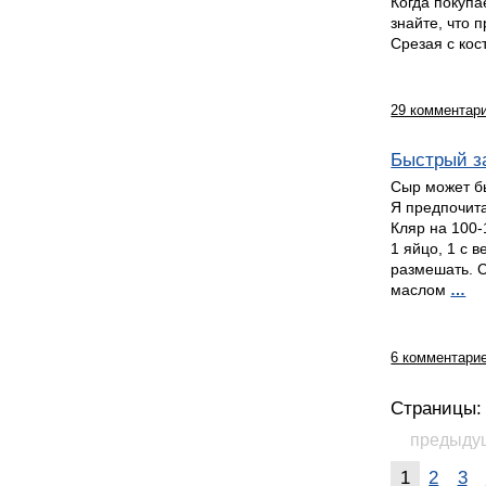
Когда покупа
знайте, что 
Срезая с ко
29 комментар
Быстрый за
Сыр может бы
Я предпочит
Кляр на 100-
1 яйцо, 1 с 
размешать. С
маслом
…
6 комментари
Страницы:
предыду
1
2
3