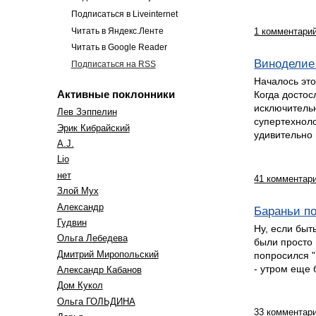
Подписаться в Liveinternet
Читать в Яндекс.Ленте
1 комментари
Читать в Google Reader
Виноделие
Подписаться на RSS
Началось это
Активные поклонники
Когда достос
исключитель
Лев Зэппелин
супертехнол
Эрик Кибрайский
удивительно 
A.J.
Lio
нет
41 комментар
Злой Мух
Александр
Бараньи по
Гудвин
Ну, если быт
Ольга Лебедева
были просто 
Дмитрий Миропольский
попросился "
- утром еще 
Александр Кабанов
Дом Кукол
Oльга ГОЛЬДИНА
33 комментар