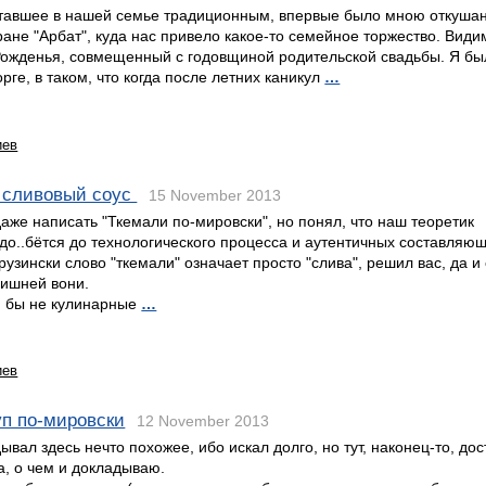
ставшее в нашей семье традиционным, впервые было мною откушан
ране "Арбат", куда нас привело какое-то семейное торжество. Види
Рожденья, совмещенный с годовщиной родительской свадьбы. Я был
орге, в таком, что когда после летних каникул
…
иев
сливовый соус
15 November 2013
аже написать "Ткемали по-мировски", но понял, что наш теоретик
до..бётся до технологического процесса и аутентичных составляющ
грузински слово "ткемали" означает просто "слива", решил вас, да и
лишней вони.
 бы не кулинарные
…
иев
уп по-мировски
12 November 2013
ывал здесь нечто похожее, ибо искал долго, но тут, наконец-то, дос
, о чем и докладываю.