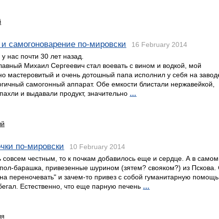
й
 и самогоноварение по-мировски
16 February 2014
 у нас почти 30 лет назад.
лавный Михаил Сергеевич стал воевать с вином и водкой, мой
но мастеровитый и очень дотошный папа исполнил у себя на завод
огичный самогонный аппарат. Обе емкости блистали нержавейкой,
пахли и выдавали продукт, значительно
…
ий
чки по-мировски
10 February 2014
ь совсем честным, то к почкам добавилось еще и сердце. А в само
пол-барашка, привезенные шурином (зятем? свояком?) из Пскова.
на переночевать" и зачем-то привез с собой гуманитарную помощь
бегал. Естественно, что еще парную печень
…
ия