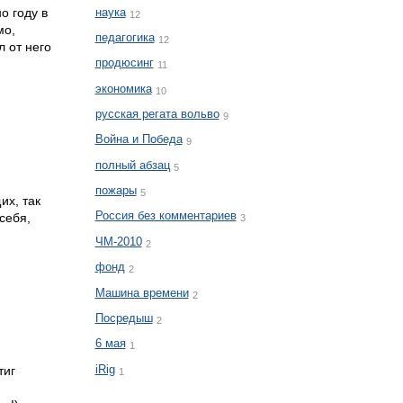
наука
о году в
12
мо,
педагогика
12
 от него
продюсинг
11
экономика
10
русская регата вольво
9
Война и Победа
9
полный абзац
5
пожары
5
их, так
Россия без комментариев
 себя,
3
ЧМ-2010
2
фонд
2
Машина времени
2
Посредыш
2
6 мая
1
iRig
тиг
1