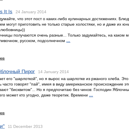
 It Is
24 January 2014
думайте, что этот пост о каких-либо кулинарных достижениях. Блю
ем могут приготовить не только старые холостяки, но и даже их ю
 любовницы))
ичницы получаются очень разные... Только задумайтесь, на каком 
сливочном, русском, подсолнечном
…
иев
Яблочный Пирог
14 January 2014
ает его "шарлоткой", но я вырос на шарлотке из ржаного хлеба. Эт
ь часто говорят "пай", имея в виду американское происхождение эт
вают "бисквитом"... Но я предпочитаю без чинов: Господин Яблочны
его может кто угодно, даже теоретик. Времени
…
иев
и"
11 December 2013