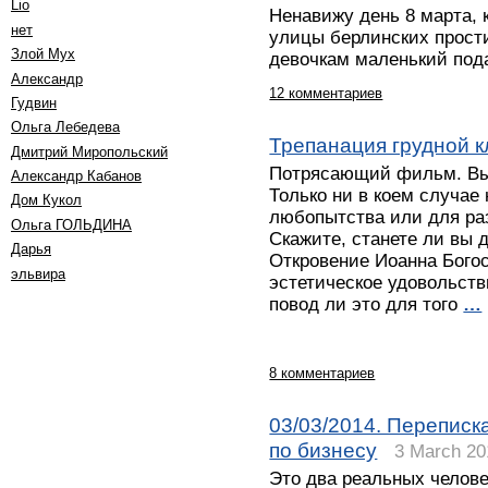
Lio
Ненавижу день 8 марта, 
нет
улицы берлинских прост
Злой Мух
девочкам маленький под
Александр
12 комментариев
Гудвин
Ольга Лебедева
Трепанация грудной к
Дмитрий Миропольский
Потрясающий фильм. Вы
Александр Кабанов
Только ни в коем случае 
Дом Кукол
любопытства или для ра
Oльга ГОЛЬДИНА
Скажите, станете ли вы 
Дарья
Откровение Иоанна Богос
эльвира
эстетическое удовольстви
повод ли это для того
…
8 комментариев
03/03/2014. Переписк
по бизнесу
3 March 20
Это два реальных челов