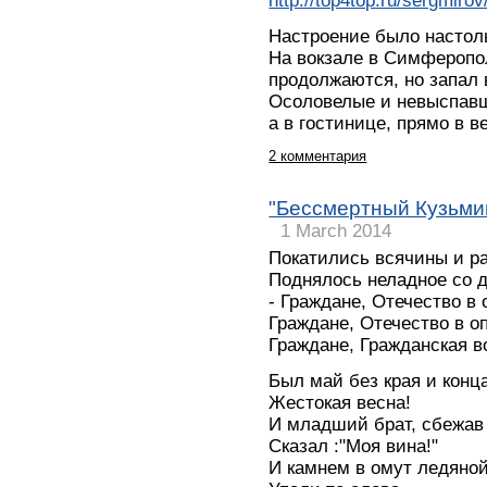
http://top4top.ru/sergmiro
Настроение было настоль
На вокзале в Симферопо
продолжаются, но запал 
Осоловелые и невыспавш
а в гостинице, прямо в
2 комментария
"Бессмертный Кузьмин
1 March 2014
Покатились всячины и ра
Поднялось неладное со д
- Граждане, Отечество в 
Граждане, Отечество в о
Граждане, Гражданская в
Был май без края и конц
Жестокая весна!
И младший брат, сбежав
Сказал :"Моя вина!"
И камнем в омут ледяно