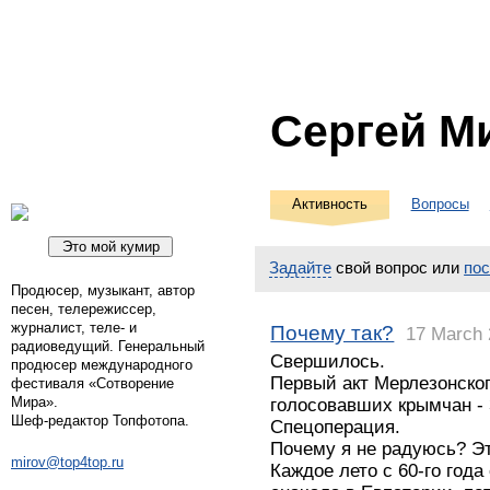
Сергей М
Активность
Вопросы
Задайте
свой вопрос или
по
Продюсер, музыкант, автор
песен, телережиссер,
журналист, теле- и
Почему так?
17 March
радиоведущий. Генеральный
Свершилось.
продюсер международного
Первый акт Мерлезонског
фестиваля «Сотворение
Мира».
голосовавших крымчан -
Шеф-редактор Топфотопа.
Спецоперация.
Почему я не радуюсь? Э
mirov@top4top.ru
Каждое лето с 60-го года