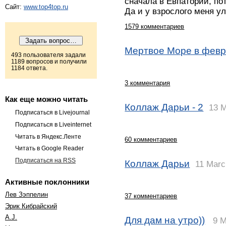
сначала в Евпатории, по
Сайт:
www.top4top.ru
Да и у взрослого меня 
1579 комментариев
Мертвое Море в фев
493 пользователя задали
1189 вопросов и получили
1184 ответа.
3 комментария
Как еще можно читать
Коллаж Дарьи - 2
13 
Подписаться в Livejournal
Подписаться в Liveinternet
Читать в Яндекс.Ленте
60 комментариев
Читать в Google Reader
Подписаться на RSS
Коллаж Дарьи
11 Marc
Активные поклонники
Лев Зэппелин
37 комментариев
Эрик Кибрайский
A.J.
Для дам на утро))
9 M