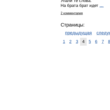
Упали те слова.
На брата брат идет
…
2 комментария
Страницы:
предыдущая
след
1
2
3
4
5
6
7