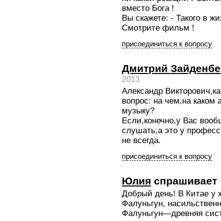
вместо Бога !
Вы скажете: - Такого в жи
Смотрите фильм !
присоединиться к вопросу
Дмитрий Зайденбе
2013
Александр Викторович,ка
вопрос: на чем,на каком
музыку?
Если,конечно,у Вас вооб
слушать,а это у профес
не всегда.
присоединиться к вопросу
Юлия
спрашивает
Добрый день! В Китае у
Фалуньгун, насильственн
Фалуньгун—древняя сис