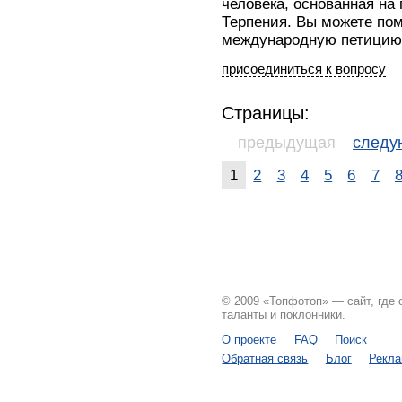
человека, основанная на
Терпения. Вы можете по
международную петицию: h
присоединиться к вопросу
Страницы:
предыдущая
след
1
2
3
4
5
6
7
© 2009 «Топфотоп» — сайт, где
таланты и поклонники.
О проекте
FAQ
Поиск
Обратная связь
Блог
Рекл