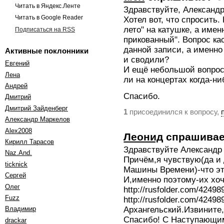
Читать в Яндекс.Ленте
Здравствуйте, Александ
Читать в Google Reader
Хотел вот, что спросить.
лето" на катушке, а име
Подписаться на RSS
прикованный". Вопрос ка
данной записи, а именн
Активные поклонники
и сводили?
Евгений
И ещё небольшой вопрос
Лена
ли на концертах когда-ни
Андрей
Спасибо.
Дмитрий
Дмитрий Зайденберг
присоединился к вопросу,
1
Александр Маркелов
Alex2008
Леонид
спрашивае
Кирилл Тарасов
Здравствуйте Александр
Naz.And.
Причём,я чувствую(да и
ticknick
Машины Времени)-что эт
Сергей
И,именно поэтому-их хо
Олег
http://rusfolder.com/424
Fuzz
http://rusfolder.com/424
Владимир
Архангельский.Извините,
Спасибо! С Наступающи
drackar