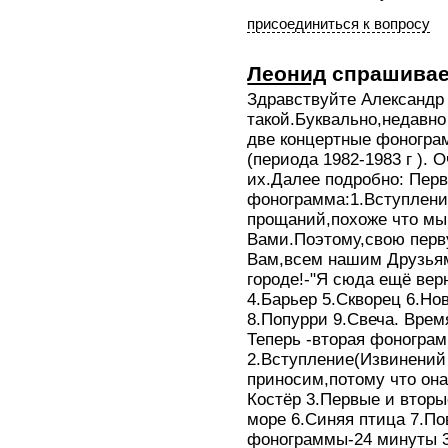
присоединиться к вопросу
Леонид
спрашивае
Здравствуйте Александр
такой.Буквально,недавн
две концертные фоногра
(периода 1982-1983 г ).
их.Далее подробно: Пер
фонограмма:1.Вступлени
прощаний,похоже что мы
Вами.Поэтому,свою пер
Вам,всем нашим Друзьям
городе!-"Я сюда ещё верн
4.Барьер 5.Скворец 6.Но
8.Попурри 9.Свеча. Врем
Теперь -вторая фонограм
2.Вступление(Извинений 
приносим,потому что она
Костёр 3.Первые и вторые
море 6.Синяя птица 7.По
фонограммы-24 минуты 3