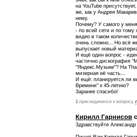
на YouTube присутствует, 
же, как у Андрея Макарев
нему.
Почему? У самого у меня
- по всей сети и по том
видео в таком количестве
очень сложно... Но всё ж
выпускает новый материа
И ещё один вопрос - иде
частично дискография "М
"Яндекс.Музыке"? На Tha
мизерная её часть...
И ещё: планируется ли 
Времени" к 45-летию?
Заранее спасибо!
присоединился к вопросу,
1
Кирилл Гарнисов
с
Здравствуйте Александр 
Пишет Вам Кирилл Гарн