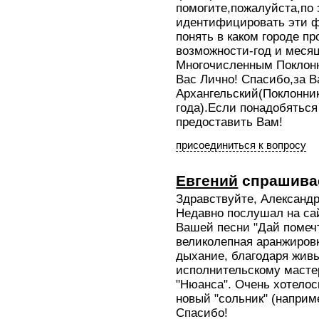
помогите,пожалуйста,по 
идентифицировать эти ф
понять в каком городе пр
возможности-год и месяц
Многочисленным Поклон
Вас Лично! Спасибо,за 
Архангельский(Поклонни
года).Если понадобяться
предоставить Вам!
присоединиться к вопросу
Евгений
спрашива
Здравствуйте, Александр
Недавно послушал на са
Вашей песни "Дай помечт
великолепная аранжировк
дыхание, благодаря жив
исполнительскому масте
"Нюанса". Очень хотелос
новый "сольник" (наприме
Спасибо!