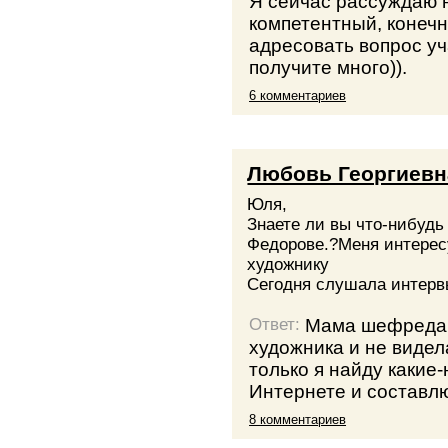
Я сейчас рассуждаю н
компетентный, конечно
адресовать вопрос уч
получите много)).
6 комментариев
Любовь Георгиевн
Юля,
Знаете ли вы что-нибуд
Федорове.?Меня интересу
художнику
Сегодня слушала интервь
Мама шефредакт
Ответ:
художника и не видел
только я найду какие
Интернете и составлю
8 комментариев