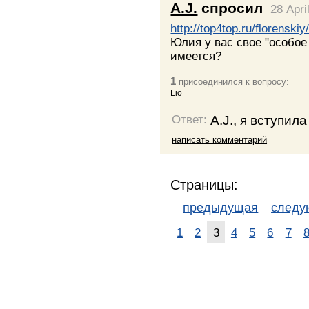
A.J.
спросил
28 Apri
http://top4top.ru/florenski
Юлия у вас свое "особое
имеется?
1
присоединился к вопросу:
Lio
A.J., я вступил
Ответ:
написать комментарий
Страницы:
предыдущая
след
1
2
3
4
5
6
7