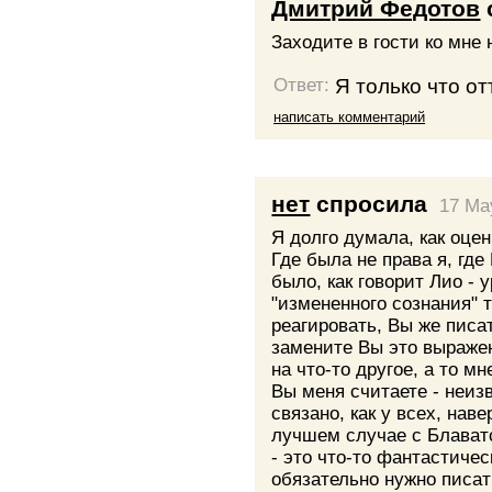
Дмитрий Федотов
Заходите в гости ко мне 
Я только что от
Ответ:
написать комментарий
нет
спросила
17 Ma
Я долго думала, как оцен
Где была не права я, где 
было, как говорит Лио -
"измененного сознания" 
реагировать, Вы же писа
замените Вы это выражен
на что-то другое, а то м
Вы меня считаете - неиз
связано, как у всех, наве
лучшем случае с Блаватс
- это что-то фантастичес
обязательно нужно писат