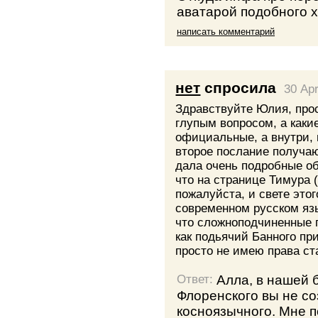
аватарой подобного х
написать комментарий
нет
спросила
30 Apr
Здравствуйте Юлия, прос
глупым вопросом, а какие
официальные, а внутри, 
второе послание получа
дала очень подробные об
что на странице Тимура 
пожалуйста, и свете этог
современном русском язы
что сложноподчиненные 
как подьячий Банного при
просто не имею права ст
Алла, в нашей 
Ответ:
Флоренского вы не со
косноязычного. Мне п