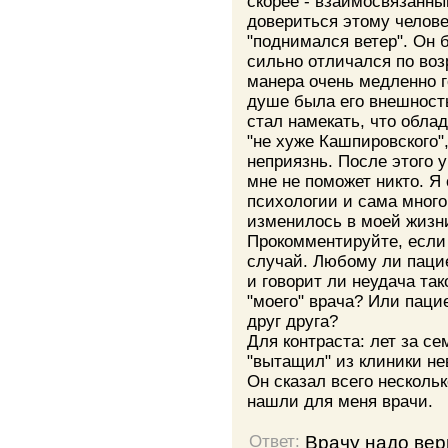
скорее - взаимосвязанны
довериться этому челове
"поднимался ветер". Он 
сильно отличался по воз
манера очень медленно г
душе была его внешность
стал намекать, что обла
"не хуже Кашпировского"
неприязнь. После этого 
мне не поможет никто. Я 
психологии и сама много
изменилось в моей жизн
Прокомментируйте, если 
случай. Любому ли паци
и говорит ли неудача та
"моего" врача? Или паци
друг друга?
Для контраста: лет за с
"вытащил" из клиники не
Он сказал всего нескольк
нашли для меня врачи.
Врачу надо вер
Ответ: