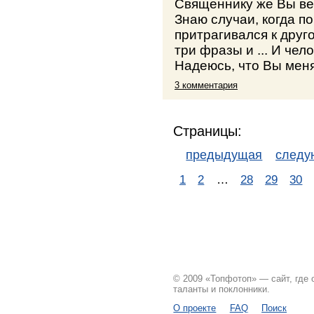
Священнику же Вы вер
Знаю случаи, когда 
притрагивался к друг
три фразы и ... И чел
Надеюсь, что Вы меня
3 комментария
Страницы:
предыдущая
след
1
2
…
28
29
30
© 2009 «Топфотоп» — сайт, где
таланты и поклонники.
О проекте
FAQ
Поиск