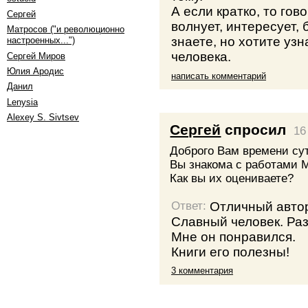
А если кратко, то гов
Сергей
волнует, интересует, 
Матросов ("и революционно
знаете, но хотите узн
настроенных...")
человека.
Сергей Миров
Юлия Ародис
написать комментарий
Данил
Lenysia
Alexey S. Sivtsev
Сергей
спросил
16
Доброго Вам времени су
Вы знакома с работами 
Как вы их оцениваете?
Отличный автор
Ответ:
Славный человек. Раз
Мне он понравился.
Книги его полезны!
3 комментария