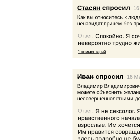
Стасян
спросил
16
Как вы относитесь к люд
ненавидят,причем без пр
Спокойно. Я со
Ответ:
невероятно трудно жи
1 комментарий
Иван
спросил
16 M
Владимир Владимирович,
можете объяснить желан
несовершеннолетними д
Я не сексолог. 
Ответ:
нравственного начала.
взрослые. Им хочется
Им нравится совраща
здесь подробно не буд