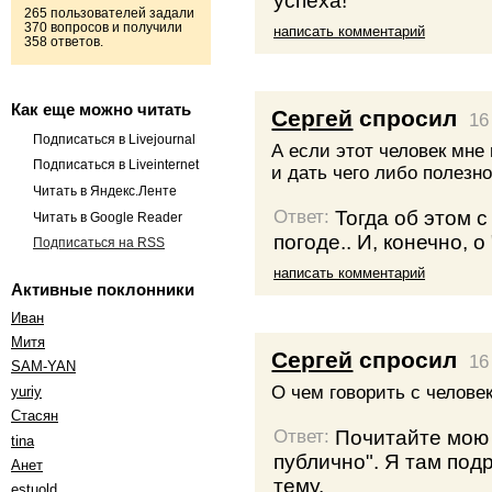
265 пользователей задали
370 вопросов и получили
написать комментарий
358 ответов.
Как еще можно читать
Сергей
спросил
16
Подписаться в Livejournal
А если этот человек мне 
Подписаться в Liveinternet
и дать чего либо полезно
Читать в Яндекс.Ленте
Тогда об этом с
Ответ:
Читать в Google Reader
погоде.. И, конечно, 
Подписаться на RSS
написать комментарий
Активные поклонники
Иван
Митя
Сергей
спросил
16
SAM-YAN
О чем говорить с челове
yuriy
Стасян
Почитайте мою 
Ответ:
tina
публично". Я там под
Анет
тему.
estuold