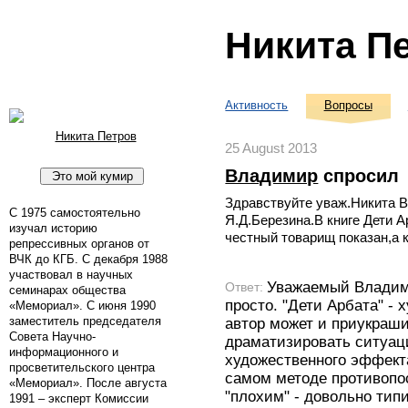
Никита П
Активность
Вопросы
Никита Петров
25 August 2013
Владимир
спросил
Здравствуйте уваж.Никита 
С 1975 самостоятельно
Я.Д.Березина.В книге Дети А
изучал историю
честный товарищ показан,а 
репрессивных органов от
ВЧК до КГБ. С декабря 1988
участвовал в научных
Уважаемый Владими
Ответ:
семинарах общества
просто. "Дети Арбата" - 
«Мемориал». С июня 1990
заместитель председателя
автор может и приукраши
Совета Научно-
драматизировать ситуац
информационного и
художественного эффекта
просветительского центра
самом методе противопос
«Мемориал». После августа
"плохим" - довольно тип
1991 – эксперт Комиссии