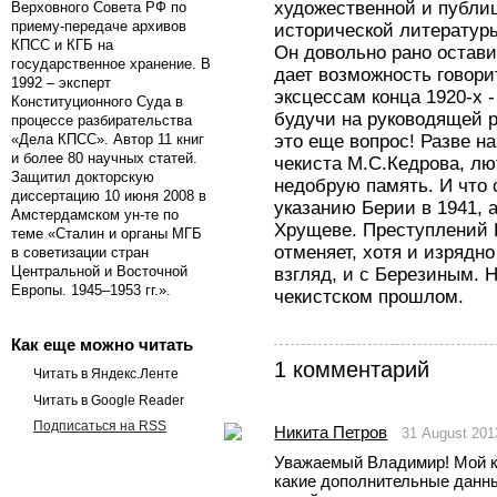
художественной и публиц
Верховного Совета РФ по
приему-передаче архивов
исторической литературы
КПСС и КГБ на
Он довольно рано остави
государственное хранение. В
дает возможность говори
1992 – эксперт
эксцессам конца 1920-х -
Конституционного Суда в
будучи на руководящей р
процессе разбирательства
это еще вопрос! Разве н
«Дела КПСС». Автор 11 книг
и более 80 научных статей.
чекиста М.С.Кедрова, лю
Защитил докторскую
недобрую память. И что с
диссертацию 10 июня 2008 в
указанию Берии в 1941, 
Амстердамском ун-те по
Хрущеве. Преступлений К
теме «Сталин и органы МГБ
отменяет, хотя и изрядно
в советизации стран
Центральной и Восточной
взгляд, и с Березиным. 
Европы. 1945–1953 гг.».
чекистском прошлом.
Как еще можно читать
1 комментарий
Читать в Яндекс.Ленте
Читать в Google Reader
Подписаться на RSS
Никита Петров
31 August 201
Уважаемый Владимир! Мой к
какие дополнительные данные