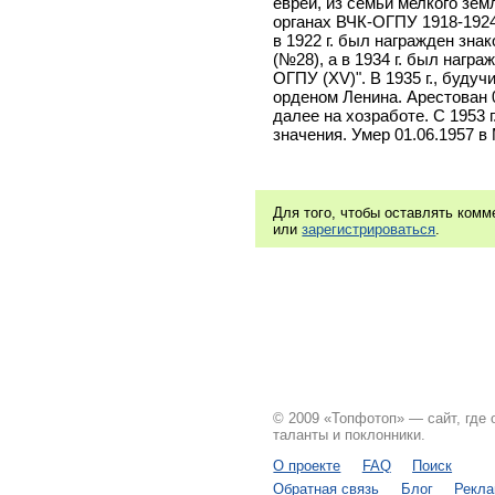
еврей, из семьи мелкого земл
органах ВЧК-ОГПУ 1918-1924
в 1922 г. был награжден зна
(№28), а в 1934 г. был нагр
ОГПУ (XV)". В 1935 г., буду
орденом Ленина. Арестован 0
далее на хозработе. С 1953 
значения. Умер 01.06.1957 в
Для того, чтобы оставлять ком
или
зарегистрироваться
.
© 2009 «Топфотоп» — сайт, где
таланты и поклонники.
О проекте
FAQ
Поиск
Обратная связь
Блог
Рекл