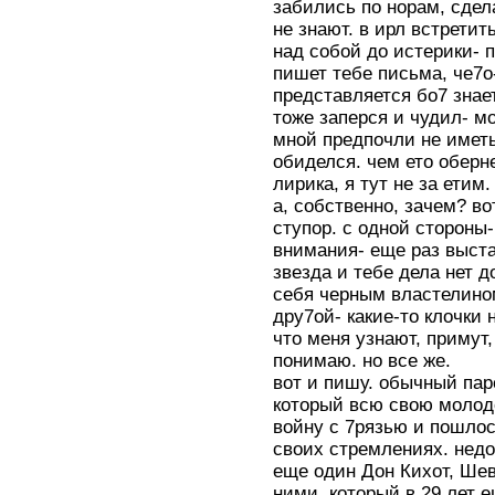
забились по норам, сдел
не знают. в ирл встретит
над собой до истерики- п
пишет тебе письма, че7о
представляется бо7 знае
тоже заперся и чудил- мо
мной предпочли не иметь 
обиделся. чем ето оберне
лирика, я тут не за етим.
а, собственно, зачем? во
ступор. с одной стороны-
внимания- еще раз выста
звезда и тебе дела нет 
себя черным властелином
дру7ой- какие-то клочки
что меня узнают, примут,
понимаю. но все же.
вот и пишу. обычный пар
который всю свою молод
войну с 7рязью и пошлос
своих стремлениях. недо
еще один Дон Кихот, Шев
ними, который в 29 лет 