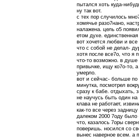
пытался хоть куда-нибуд
ну так вот.
с тех пор случилось мно
хомячье разо7нано, наст
налажена. цель о5 появи
етом духе. единственная 
вот хочется любви и все 
что с собой не делал- дур
хотя после все7о, что я
что-то возможно. в душе
привычке, ищу ко7о-то, 
умерло.
вот и сейчас- больше по
минутка, посмотрел вокр
сразу к бабе. отдыхать, 
не научусь быть один на в
клава не работает, извин
как-то все через задниц
далеком 2000 7оду было 
что, казалось 7оры сверн
поверишь. носился со св
вынес наверное всем. а по