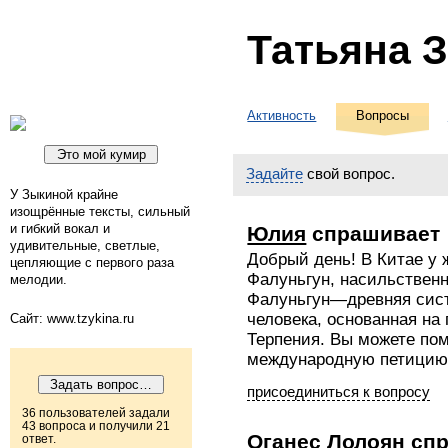
Татьяна 
Активность
Вопросы
Задайте
свой вопрос.
У Зыкиной крайне
изощрённые тексты, сильный
и гибкий вокал и
Юлия
спрашивает
удивительные, светлые,
Добрый день! В Китае у
цепляющие с первого раза
Фалуньгун, насильственн
мелодии.
Фалуньгун—древняя сис
человека, основанная на
Сайт: www.tzykina.ru
Терпения. Вы можете по
международную петицию: h
присоединиться к вопросу
36 пользователей задали
43 вопроса и получили 21
Оганес Лолоян
спр
ответ.