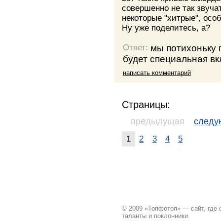
совершенно не так звуча
некоторые "хитрые", осо
Ну уже поделитесь, а?
мы потихоньку 
Ответ:
будет специальная вк
написать комментарий
Страницы:
предыдущая
след
1
2
3
4
5
© 2009 «Топфотоп» — сайт, где
таланты и поклонники.