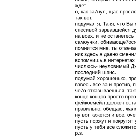
ждет...
о, как за7нул, щас просл
так вот.
подумал я, Таня, что Вы
спесивой зарвавшейся ду
на всех, и не останетес
самоучки, обивающе7ося 
помнится мне, ты отвечал
ник здесь я давно смени
вспомнишь,в интернетах 
числюсь- неуловимый Джо
последний шанс.
подумай хорошенько, преж
взвесь все за и против, 
че7о отказываешься. так
конце концов просто пре
фейкоемейл должен остат
правильно, обещаю, жале
ну вот кажется и все. оч
пусть поржут и покрутят 
пусть у тебя все сложит
p.s.