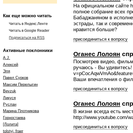
На официальном сайте htt
полное собрание всех п
Как еще можно читать
Бабаджаняном в исполнен
эстрады, так и современ
Читать в Яндекс.Ленте
нравится больше?
Читать в Google Reader
Подписаться на RSS
присоединиться к вопросу
Активные поклонники
Оганес Лолоян
спр
A.J.
Посмотрев видео, фильм 
Алексей
ручаюсь - Вы удивитесь! 
Эля
v=pCocAqwVmAo&feature
Павел Сурков
Ваши впечатления о фил
Максим Перелыгин
присоединиться к вопросу
Bevzuk
Ликуся
Оганес Лолоян
спр
Руслан
В жизни всегда есть мес
Марина Плотникова
http://www.youtube.com
Горностаева
[Лолита]
присоединиться к вопросу
tolstyj_fraer