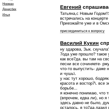
Норман
Евгений
спрашива
Денисбек
Татьяна,с Новым Годом!
Илья
встречались на концерте 
Приезжайте уже и в Омск
присоединиться к вопросу
Василий Кукин
спр
ну здарова, Зык. скучала
7ода уже прошло? такое у
как все7да. вы там на с
песни все сочиняете- рж
что-то выпустить- даже 
и чушь\.
у нас тут хорошо, бодря
красота и востор7\. все 
борьбе...
я конечно понимаю, что 
(впрочем, едва ли), но я
здесь давно не было, ду
осталось. я то7да лазил