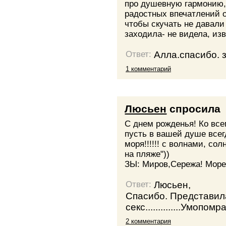
про душевную гармонию,
радостных впечатлений о
чтобы скучать не давали 
заходила- не видела, изв
Алла.спасибо. 
Ответ:
1 комментарий
Люсьен
спросила
С днем рожденья! Ко все
пусть в вашей душе всег
моря!!!!!! с волнами, со
на пляже"))
ЗЫ: Миров,Сережа! Море
Люсьен,
Ответ:
Спасибо. Представила
секс..............Умопо
2 комментария