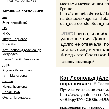
Подписаться на RSS
местами можно кишки по
Гриша
Активные поклонники
http://slon.ru/fast/russia
нет
na-dostoevskogo-za-idiot
Эрик Кибрайский
utm_source=slon&utm_me
Lio
Гриша, спасибо
Ответ:
NIKA
удовольствия. Давно 
Тимур Раджабов
Долго не отвечала, п
Злой Мух
сейчас сижу и улыба
Кот Леопольд (Александр
А ведь это Салтыков
Медведев)
Гриша "Сноб" Заморский
написать комментарий
Дарья
Адель - Vigvam band
Гуля Мансурова
Кот Леопольд (Ал
максим
спрашивает
8 Decem
Ирина Тюрикова
Прямая ссылка на фильм 
Белая Ночь
http://www.youtube.com/w
Ольга Пономарева
v=B5xpyTAYxGE&list=UU
присоединиться к вопросу