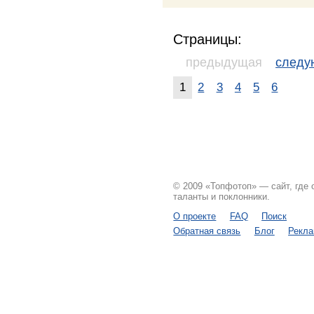
Страницы:
предыдущая
след
1
2
3
4
5
6
© 2009 «Топфотоп» — сайт, где
таланты и поклонники.
О проекте
FAQ
Поиск
Обратная связь
Блог
Рекл