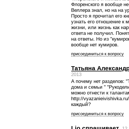
Флоренского я вообще не 
Веллера знал, но на на у
Просто я прочитал его кн
узнать его отношение к 
жизни, или жизнь как нар
ответа не получил. Понят
на ответы. Но из "кумиро
вообще нет кумиров.
присоединиться к вопросу
Татьяна Александ
2013
А почему нет разделов: 
дома и семьи " "Рукодели
можно отнести к талантам
http://vyazanieivishivka.r
каждый?
присоединиться к вопросу
Lio
спрашивает
12