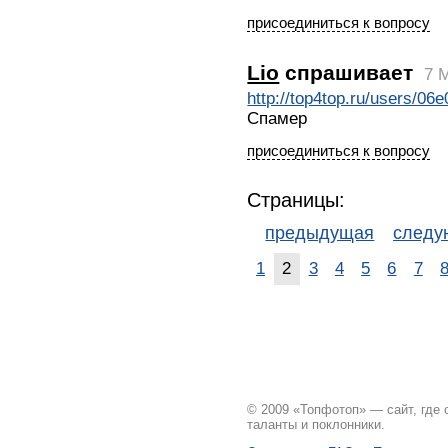
присоединиться к вопросу
Lio
спрашивает
7 
http://top4top.ru/users/06
Спамер
присоединиться к вопросу
Страницы:
предыдущая
след
1
2
3
4
5
6
7
© 2009 «Топфотоп» — сайт, где
таланты и поклонники.