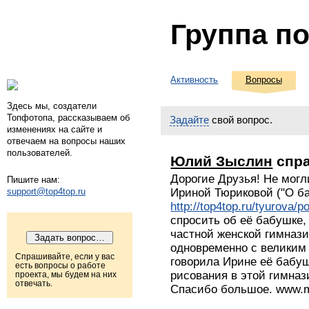
Группа п
Активность
Вопросы
Здесь мы, создатели
Топфотопа, рассказываем об
Задайте
свой вопрос.
изменениях на сайте и
отвечаем на вопросы наших
пользователей.
Юлий Зыслин
спр
Дорогие Друзья! Не могл
Пишите нам:
support@top4top.ru
Ириной Тюриковой ("О ба
http://top4top.ru/tyurova/
спросить об её бабушке,
частной женской гимнази
одновременно с великим
Спрашивайте, если у вас
говорила Ирине её бабуш
есть вопросы о работе
рисования в этой гимназ
проекта, мы будем на них
отвечать.
Спасибо большое. www.m