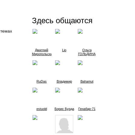
Здесь общаются
 темах
Дмитрий
Lio
Oльга
Миропольский
ГОЛЬДИНА
RuDas
Владимир
Bahamut
estuold
Борис Бурда
Генабар-71