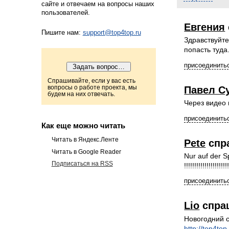
сайте и отвечаем на вопросы наших
пользователей.
Евгения
Пишите нам:
support@top4top.ru
Здравствуйте
попасть туда
присоединитьс
Спрашивайте, если у вас есть
вопросы о работе проекта, мы
Павел С
будем на них отвечать.
Через видео 
присоединитьс
Как еще можно читать
Читать в Яндекс.Ленте
Pete
спр
Читать в Google Reader
Nur auf der S
Подписаться на RSS
!!!!!!!!!!!!!!!!!!!!!
присоединитьс
Lio
спра
Новогодний 
http://top4t