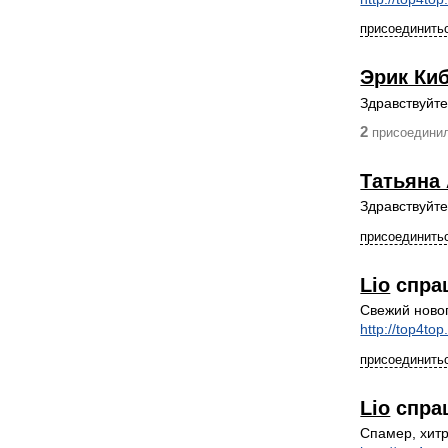
присоединитьс
Эрик Ки
Здравствуйте
2
присоединил
Татьяна
Здравствуйт
присоединитьс
Lio
спра
Свежий ново
http://top4t
присоединитьс
Lio
спра
Спамер, хит