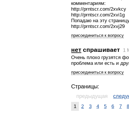
комментариям:
http://prntscr.com/2xvkcy
http://prntscr.com/2xvi1g
Попадаю на эту страницу
http://prntscr.com/2xvj29
присоединиться к вопросу
нет
спрашивает
1 
Очень плохо грузятся фот
проблема или есть и дру
присоединиться к вопросу
Страницы:
предыдущая
след
1
2
3
4
5
6
7