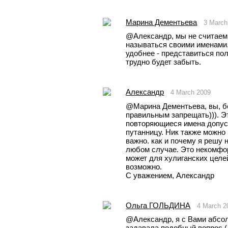
Марина Дементьева
3 March
@Александр, мы не считаем
называться своими именами.
удобнее - представиться пол
трудно будет забыть.
Александр
4 March 2009
@Марина Дементьева, вы, бе
правильным запрещать))). Это
повторяющиеся имена допуст
путанницу. Ник также можно 
важно. как и почему я решу 
любом случае. Это некомфор
может для хулиганских целей
возможно.
С уважением, Александр
Oльга ГОЛЬДИНА
4 March 2
@Александр, я с Вами абсол
задавала подобный вопрос.(