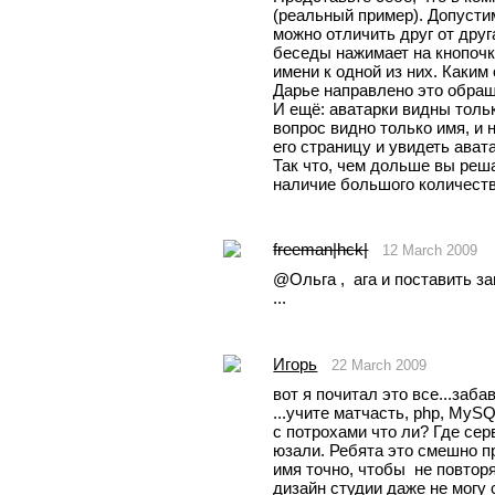
(реальный пример). Допустим
можно отличить друг от друга
беседы нажимает на кнопочку
имени к одной из них. Каким 
Дарье направлено это обра
И ещё: аватарки видны толь
вопрос видно только имя, и н
его страницу и увидеть ават
Так что, чем дольше вы реша
наличие большого количеств
freeman|hck|
12 March 2009
@Oльга ,  ага и поставить за
...
Игорь
22 March 2009
вот я почитал это все...забавн
...учите матчасть, php, MyS
с потрохами что ли? Где се
юзали. Ребята это смешно пр
имя точно, чтобы  не повтор
дизайн студии даже не могу 