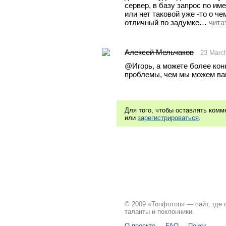
сервер, в базу запрос по име
или нет таковой уже -то о че
отличный по задумке… 
чита
Aлексей Мельчаков
23 Marc
@Игорь, а можете более конк
проблемы, чем мы можем ва
Для того, чтобы оставлять ком
или
зарегистрироваться
.
© 2009 «Топфотоп» — сайт, где
таланты и поклонники.
О проекте
FAQ
Поиск