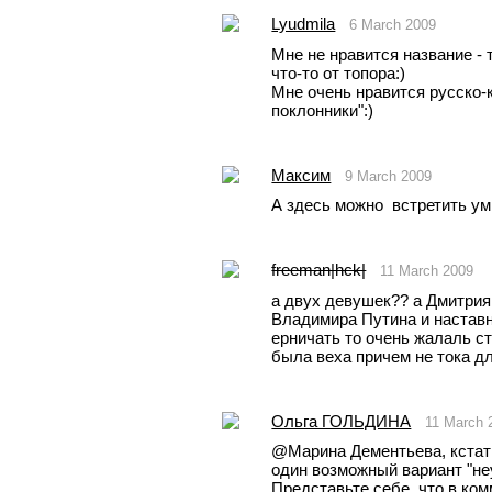
Lyudmila
6 March 2009
Мне не нравится название - 
что-то от топора:)
Мне очень нравится русско-к
поклонники":)
Максим
9 March 2009
А здесь можно  встретить у
freeman|hck|
11 March 2009
а двух девушек?? а Дмитрия
Владимира Путина и наставни
ерничать то очень жалаль сто
была веха причем не тока дл
Oльга ГОЛЬДИНА
11 March 
@Марина Дементьева, кстати
один возможный вариант "не
Представьте себе, что в ком