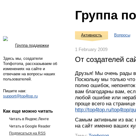
Группа п
Активность
Вопросы
Группа поддержки
1 February 2009
От создателей са
Здесь мы, создатели
Топфотопа, рассказываем об
изменениях на сайте и
Друзья! Мы очень рады в
отвечаем на вопросы наших
Поскольку мы только что
пользователей.
полно ошибок, непоняток
Пишите нам:
вам благодарны вам, есл
support@top4top.ru
любой ошибке или нераб
проще всего на странице
http://top4top.ru/top4top/q
Как еще можно читать
Cамым активным из вас 
Читать в Яндекс.Ленте
на сайт именно ваших ку
Читать в Google Reader
Подписаться на RSS
Темы:
Топфотоп