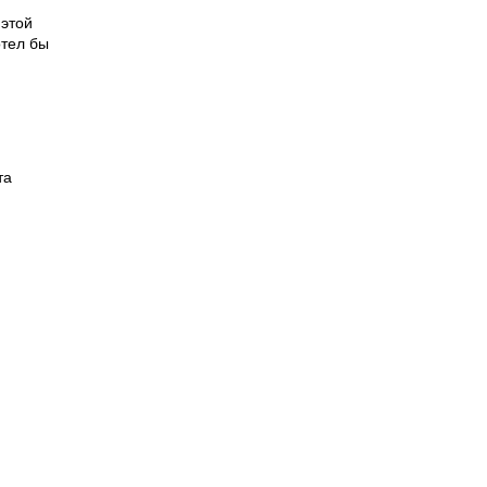
 этой
отел бы
та