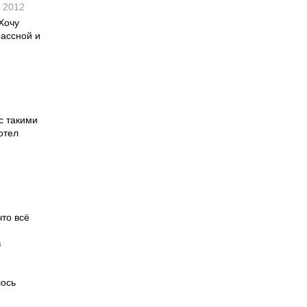
r 2012
Хочу
рассной и
с такими
отел
что всё
в
лось