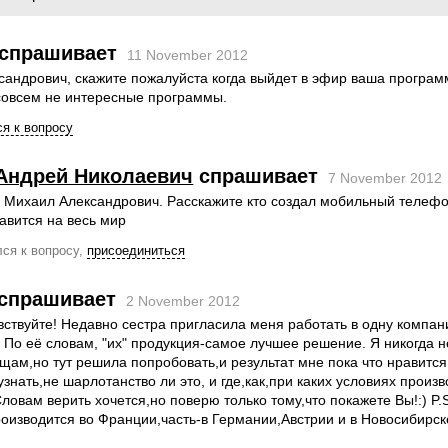
спрашивает
11 November 2012
андрович, скажите пожалуйста когда выйдет в эфир ваша програм
 совсем не интересные программы.
я к вопросу
Андрей Николаевич
спрашивает
7 November 2012
е Михаил Александрович. Расскажите кто создал мобильный телефо
авится на весь мир
ся к вопросу,
присоединиться
спрашивает
2 November 2012
ствуйте! Недавно сестра пригласила меня работать в одну компан
l). По её словам, "их" продукция-самое лучшее решение. Я никогда 
ам,но тут решила попробовать,и результат мне пока что нравится
узнать,не шарлотанство ли это, и где,как,при каких условиях произв
ловам верить хочется,но поверю только тому,что покажете Вы!:) P.S
оизводится во Франции,часть-в Германии,Австрии и в Новосибирск