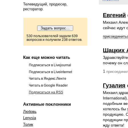
Телеведущий, продюсер,
ресторатор.
Евгений
Михаил Алекс
сейчас идут
530 пользователей задали 639
присоединитьс
вопросов и получили 238 ответов.
Шацких 
Как еще можно читать
Здравствуйт
почему он сл
Подписаться в Livejournal
1
присоединил
Подписаться в Liveinternet
Читать в Яндекс.Ленте
Гузалия
Читать в Google Reader
Подписаться на RSS
Михаил,здрав
Internationa
подобным вещ
Активные поклонники
хотелось бы 
Любовь
продукцию. С
Lenysia
продукции пр
Толик
жду ответа!