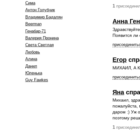
Сима
1
присоединил
Антон Голубчик
Владимир Бадалян
Анна Ге
Beerman
Здравствуйте
Генабар-71
Появится ли 
Валерия Пронина
присоединитьс
Света Светлая
Любовь
Егор
спр
Алина
Данил
МИХАИЛ, А 
Юленька
присоединитьс
Guy Fawkes
Яна
спра
Михаил, здра
пожалуйста, 
даром :) Уж 
поэтому реши
1
присоединил