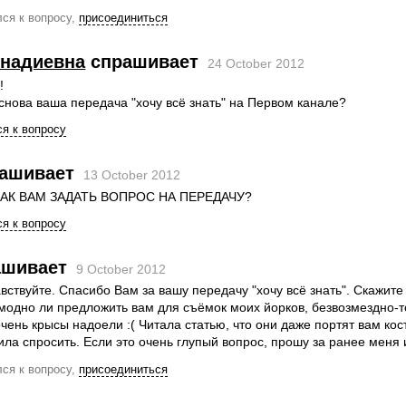
ся к вопросу,
присоединиться
ннадиевна
спрашивает
24 October 2012
!
снова ваша передача "хочу всё знать" на Первом канале?
я к вопросу
ашивает
13 October 2012
КАК ВАМ ЗАДАТЬ ВОПРОС НА ПЕРЕДАЧУ?
я к вопросу
шивает
9 October 2012
вствуйте. Спасибо Вам за вашу передачу "хочу всё знать". Скажите
модно ли предложить вам для съёмок моих йорков, безвозмездно-т
очень крысы надоели :( Читала статью, что они даже портят вам ко
ла спросить. Если это очень глупый вопрос, прошу за ранее меня 
ся к вопросу,
присоединиться