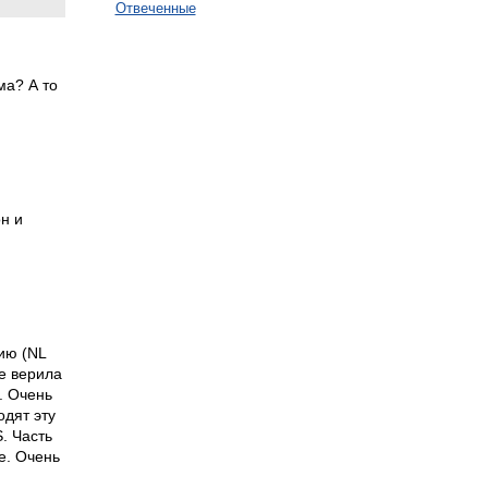
Отвеченные
ма? А то
н и
ию (NL
не верила
. Очень
одят эту
. Часть
е. Очень