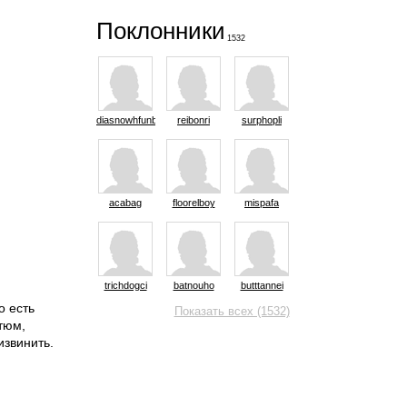
Поклонники
1532
diasnowhfunb
reibonri
surphopli
acabag
floorelboy
mispafa
trichdogci
batnouho
butttannei
о есть
Показать всех (1532)
стюм,
извинить.