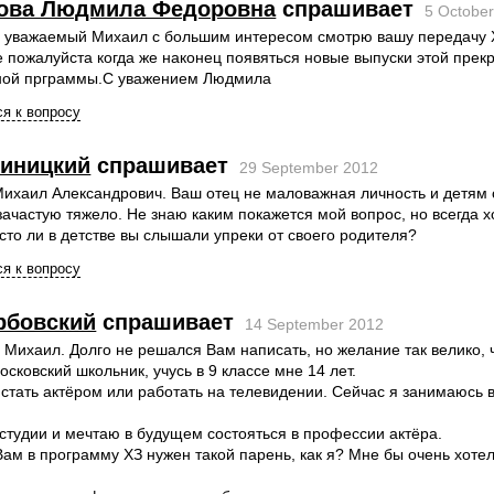
ова Людмила Федоровна
спрашивает
5 Octobe
е уважаемый Михаил с большим интересом смотрю вашу передачу 
е пожалуйста когда же наконец появяться новые выпуски этой прек
ной прграммы.С уважением Людмила
я к вопросу
Синицкий
спрашивает
29 September 2012
ихаил Александрович. Ваш отец не маловажная личность и детям 
ачастую тяжело. Не знаю каким покажется мой вопрос, но всегда х
асто ли в детстве вы слышали упреки от своего родителя?
я к вопросу
рбовский
спрашивает
14 September 2012
 Михаил. Долго не решался Вам написать, но желание так велико, 
осковский школьник, учусь в 9 классе мне 14 лет.
 стать актёром или работать на телевидении. Сейчас я занимаюсь 
студии и мечтаю в будущем состояться в профессии актёра.
ам в программу ХЗ нужен такой парень, как я? Мне бы очень хоте