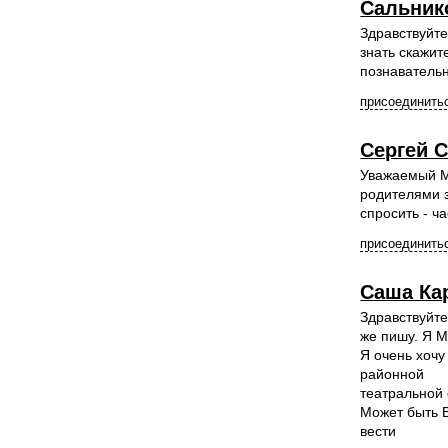
Сальник
Здравствуйт
знать скажит
познаватель
присоединитьс
Сергей 
Уважаемый М
родителями з
спросить - ч
присоединитьс
Саша Ка
Здравствуйте
же пишу. Я М
Я очень хочу
районной
театральной 
Может быть В
вести