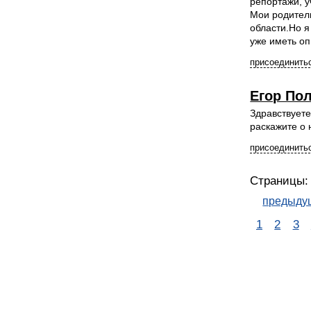
репортажи, у
Мои родители
области.Но я
уже иметь оп
присоединитьс
Егор По
Здравствуете
раскажите о н
присоединитьс
Страницы:
предыду
1
2
3