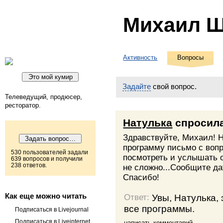
Михаил 
Активность
Вопросы
Задайте
свой вопрос.
Телеведущий, продюсер,
ресторатор.
Натулька
спросил
Здравствуйте, Михаил! 
программу письмо с воп
530 пользователей задали
посмотреть и услышать о
639 вопросов и получили
238 ответов.
не сложно...Сообщите дат
Спасибо!
Как еще можно читать
Увы, Натулька,
Ответ:
все программы.
Подписаться в Livejournal
Подписаться в Liveinternet
написать комментарий