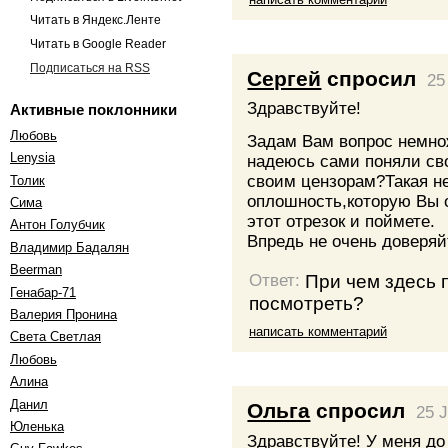
Читать в Яндекс.Ленте
Читать в Google Reader
Подписаться на RSS
Сергей
спросил
25
Здравствуйте!
Активные поклонники
Любовь
Задам Вам вопрос немнож
Lenysia
надеюсь сами поняли св
своим цензорам?Такая н
Толик
оплошность,которую Вы 
Сима
этот отрезок и поймете.
Антон Голубчик
Впредь не очень доверя
Владимир Бадалян
Beerman
При чем здесь п
Ответ:
Генабар-71
посмотреть?
Валерия Пронина
написать комментарий
Света Светлая
Любовь
Алина
Данил
Ольга
спросил
25 
Юленька
Здравствуйте! У меня до 