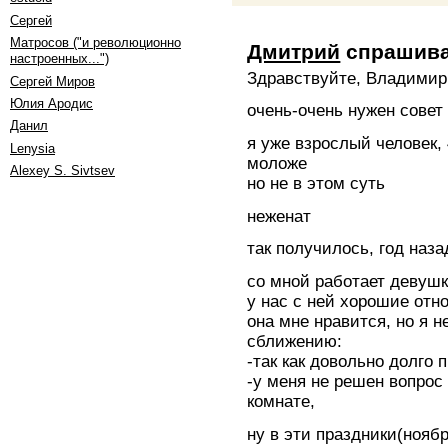
Сергей
Матросов ("и революционно
Дмитрий
спрашива
настроенных...")
Здравствуйте, Владимир
Сергей Миров
Юлия Ародис
очень-очень нужен совет
Данил
я уже взрослый человек, 
Lenysia
моложе
Alexey S. Sivtsev
но не в этом суть
неженат
так получилось, год наз
со мной работает девушк
у нас с ней хорошие отн
она мне нравится, но я 
сближению:
-так как довольно долго
-у меня не решен вопрос
комнате,
ну в эти праздники(нояб