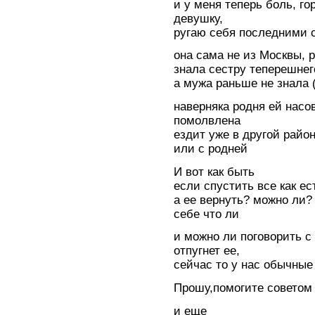
и у меня теперь боль, г
девушку,
ругаю себя последними 
она сама не из Москвы, 
знала сестру теперешнег
а мужа раньше не знала (
наверняка родня ей насо
помолвлена
ездит уже в другой район
или с родней
И вот как быть
если спустить все как ес
а ее вернуть? можно ли? 
себе что ли
и можно ли поговорить с
отпугнет ее,
сейчас то у нас обычные
Прошу,помогите советом
и еще