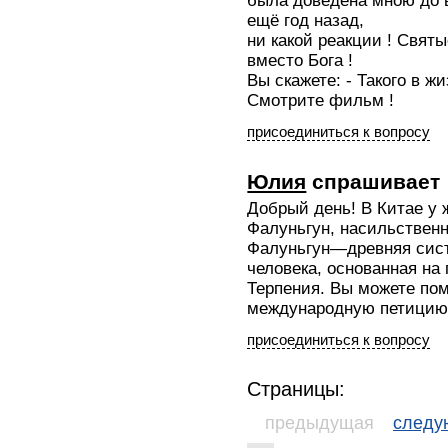
была доведена мною до 
ещё год назад,
ни какой реакции ! Свят
вместо Бога !
Вы скажете: - Такого в жи
Смотрите фильм !
присоединиться к вопросу
Юлия
спрашивает
Добрый день! В Китае у
Фалуньгун, насильственн
Фалуньгун—древняя сис
человека, основанная на
Терпения. Вы можете по
международную петицию: h
присоединиться к вопросу
Страницы:
предыдущая
след