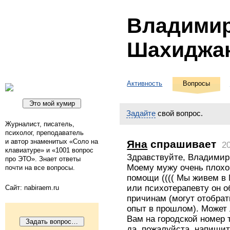
Владими
Шахиджа
Активность
Вопросы
Задайте
свой вопрос.
Журналист, писатель,
психолог, преподаватель
и автор знаменитых «Соло на
Яна
спрашивает
2
клавиатуре» и «1001 вопрос
Здравствуйте, Владимир
про ЭТО». Знает ответы
Моему мужу очень плохо,
почти на все вопросы.
помощи (((( Мы живем в 
или психотерапевту он о
Сайт: nabiraem.ru
причинам (могут отобрат
опыт в прошлом). Может 
Вам на городской номер 
да, пожалуйста, напишит