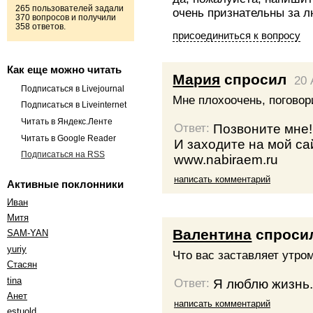
265 пользователей задали
очень признательны за л
370 вопросов и получили
358 ответов.
присоединиться к вопросу
Как еще можно читать
Мария
спросил
20 
Подписаться в Livejournal
Мне плохоочень, поговор
Подписаться в Liveinternet
Читать в Яндекс.Ленте
Позвоните мне!
Ответ:
Читать в Google Reader
И заходите на мой са
Подписаться на RSS
www.nabiraem.ru
написать комментарий
Активные поклонники
Иван
Митя
Валентина
спроси
SAM-YAN
yuriy
Что вас заставляет утро
Стасян
tina
Я люблю жизнь
Ответ:
Анет
написать комментарий
estuold