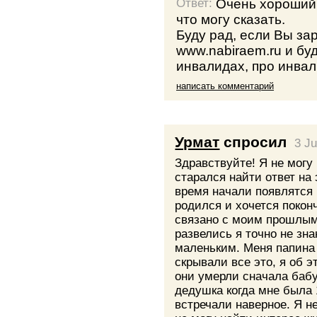
Очень хороший 
Ответ:
что могу сказать.
Буду рад, если Вы за
www.nabiraem.ru и буд
инвалидах, про инвал
написать комментарий
Урмат
спросил
3 J
Здравствуйте! Я не могу
старался найти ответ на 
время начали появлятся 
родился и хочется покон
связано с моим прошлым
развелись я точно не зн
маленьким. Меня папина
скрывали все это, я об 
они умерли сначала бабу
дедушка когда мне была 1
встречали наверное. Я не