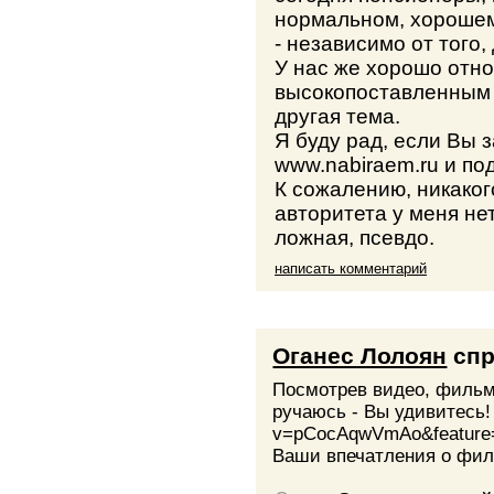
нормальном, хорошем
- независимо от того,
У нас же хорошо отно
высокопоставленным 
другая тема.
Я буду рад, если Вы 
www.nabiraem.ru и по
К сожалению, никако
авторитета у меня нет
ложная, псевдо.
написать комментарий
Оганес Лолоян
спр
Посмотрев видео, фильм
ручаюсь - Вы удивитесь! 
v=pCocAqwVmAo&feature
Ваши впечатления о фил