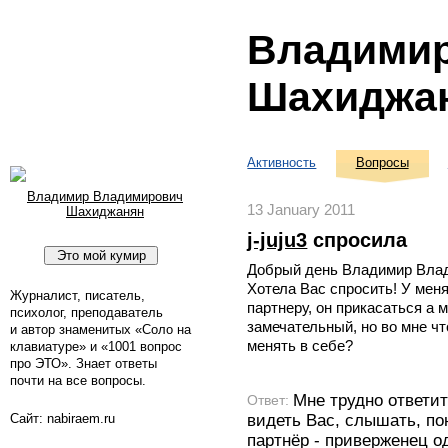
Владими
Шахиджа
Активность
Вопросы
Владимир Владимирович
13 January 2011
Шахиджанян
j-juju3
спросила
Добрый день Владимир Вла
Хотела Вас спросить! У меня
Журналист, писатель,
партнеру, он прикасаться а м
психолог, преподаватель
замечательный, но во мне чт
и автор знаменитых «Соло на
менять в себе?
клавиатуре» и «1001 вопрос
про ЭТО». Знает ответы
почти на все вопросы.
Мне трудно ответит
Ответ:
видеть Вас, слышать, по
Сайт: nabiraem.ru
партнёр - приверженец 