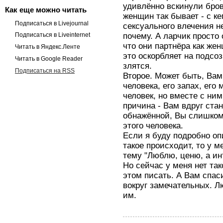
удивлённо вскинули бров
Как еще можно читать
женщин так бывает - с к
Подписаться в Livejournal
сексуального влечения 
почему. А ларчик просто
Подписаться в Liveinternet
что они партнёра как же
Читать в Яндекс.Ленте
это оскорбляет на подсо
Читать в Google Reader
злятся.
Подписаться на RSS
Второе. Может быть, Вам
человека, его запах, ег
человек, но вместе с ни
причина - Вам вдруг ста
обнажённой, Вы слишком
этого человека.
Если я буду подробно оп
такое происходит, то у м
тему "Люблю, ценю, а ин
Но сейчас у меня нет та
этом писать. А Вам спас
вокруг замечательных. Л
им.