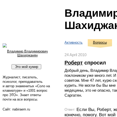
Владими
Шахиджа
Активность
Вопросы
Владимир Владимирович
24 April 2010
Шахиджанян
Роберт
спросил
Добрый день, Владимир Вл
поклоником уже много лет. И
Журналист, писатель,
советом. Мне 47 лет, курю с
психолог, преподаватель
курить. Не могли бы Вы мне 
и автор знаменитых «Соло на
медецины, это не опасно, та
клавиатуре» и «1001 вопрос
про ЭТО». Знает ответы
Саргатян.
почти на все вопросы.
Если Вы, Роберт, ж
Ответ:
Сайт: nabiraem.ru
конечно, помогу. Вот мой