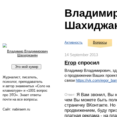
Владими
Шахиджа
Активность
Вопросы
Владимир Владимирович
14 September 2013
Шахиджанян
Егор
спросил
Владимир Владимирович, зд
о продвижении Ваших проект
Журналист, писатель,
связи
https://vk.com/egor_ba
психолог, преподаватель
и автор знаменитых «Соло на
клавиатуре» и «1001 вопрос
Я Вам звонил, Вы н
Ответ:
про ЭТО». Знает ответы
чем Вы можете быть пол
почти на все вопросы.
страничку ВКонтакте. Но
Сайт: nabiraem.ru
продвижением, буду приз
платная реклама - на пл