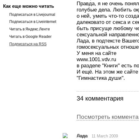
Правда, я не очень поня
Как еще можно читать
голубые дела. Любить о
Подписаться в Livejournal
о ней, уметь что-то созд
далековато от секса и с
Подписаться в Liveinternet
быть присуще любому чел
Читать в Яндекс.Ленте
сексуальной направленн
Читать в Google Reader
Лада, в подтексте Вашег
Подписаться на RSS
гомосексуальных отноше
У меня на сайте
www.1001.vdv.ru
в разделе "Книги" есть п
И ещё. На этом же сайте 
"Гимнастика души".
34 комментария
Посмотреть комментар
Лада
11 March 2009