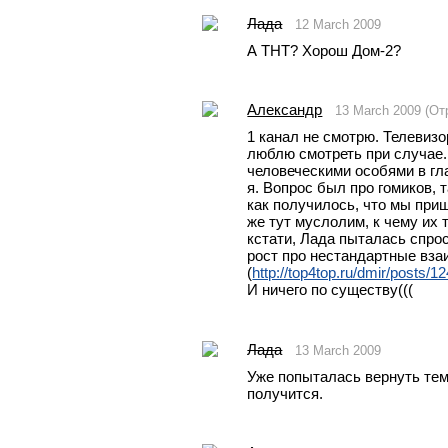
Лада
12 March 2009
А ТНТ? Хорош Дом-2? 
Александр
13 March 2009 (От
1 канал не смотрю. Телевизо
люблю смотреть при случае. 
человеческими особями в гла
я. Вопрос был про гомиков, 
как получилось, что мы приш
же тут муслолим, к чему их т
кстати, Лада пыталась спрос
рост про нестандартные взаи
(
http://top4top.ru/dmir/posts/1
И ничего по существу(((
Лада
13 March 2009
Уже попыталась вернуть тем
получится.