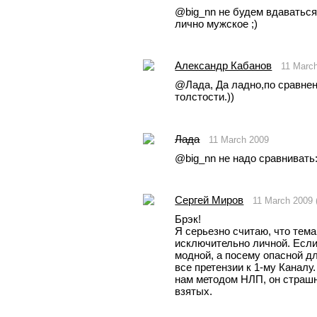
@big_nn не будем вдаваться 
лично мужское ;)
Александр Кабанов
11 Marc
@Лада, Да ладно,по сравне
толстости.))
Лада
11 March 2009
@big_nn не надо сравнивать:
Сергей Миров
11 March 2009
Брэк! 
Я серьезно считаю, что тема 
исключительно личной. Если 
модной, а посему опасной для
все претензии к 1-му Каналу.
нам методом НЛП, он страшн
взятых.