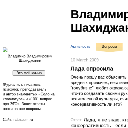
Владими
Шахиджа
Активность
Вопросы
Владимир Владимирович
10 March 2009
Шахиджанян
Лада
спросила
Очень прошу вас объяснить 
вредных привычек, негативн
Журналист, писатель,
"голубизне", любит окружаю
психолог, преподаватель
что-то создавать своими рук
и автор знаменитых «Соло на
великолепной культуры, счи
клавиатуре» и «1001 вопрос
про ЭТО». Знает ответы
консервативность ли это?
почти на все вопросы.
Лада, я не знаю, кт
Ответ:
Сайт: nabiraem.ru
консервативность - если