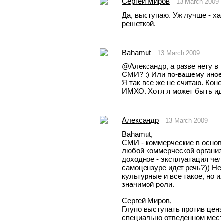
Сергей Миров
13 March 2009
Да, выступаю. Уж лучше - ха
решеткой.
Bahamut
13 March 2009
@Александр, а разве нету в
СМИ? :) Или по-вашему иное
Я так все же не считаю. Коне
ИМХО. Хотя я может быть ид
Александр
13 March 2009
Bahamut,
СМИ - коммерческие в основ
любой коммерческой организ
доходное - эксплуатация чел
самоцензуре идет речь?)) Не
культурные и все такое, но 
значимой роли. 
Сергей Миров, 
Глупо выступать против цен
специально отведенном мест