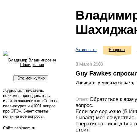
Владими
Шахиджа
Активность
Вопросы
Владимир Владимирович
8 March 2009
Шахиджанян
Guy Fawkes
спроси
Извините, у меня мозг рака,
Журналист, писатель,
психолог, преподаватель
Обратиться к врачу.
Ответ:
и автор знаменитых «Соло на
вопрос.
клавиатуре» и «1001 вопрос
Если все серьёзно (В Ин
про ЭТО». Знает ответы
почти на все вопросы.
бывает) моё сочувствие.
оперативно - исход благ
Сайт: nabiraem.ru
стоит.