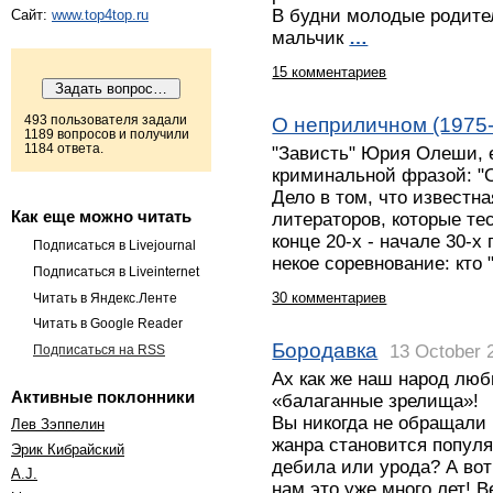
В будни молодые родите
Сайт:
www.top4top.ru
мальчик
…
15 комментариев
493 пользователя задали
О неприличном (1975
1189 вопросов и получили
1184 ответа.
"Зависть" Юрия Олеши, 
криминальной фразой: "О
Дело в том, что известн
Как еще можно читать
литераторов, которые те
конце 20-х - начале 30-х
Подписаться в Livejournal
некое соревнование: кто 
Подписаться в Liveinternet
30 комментариев
Читать в Яндекс.Ленте
Читать в Google Reader
Бородавка
13 October 
Подписаться на RSS
Ах как же наш народ лю
Активные поклонники
«балаганные зрелища»!
Вы никогда не обращали 
Лев Зэппелин
жанра становится популя
Эрик Кибрайский
дебила или урода? А во
A.J.
нам это уже много лет! В