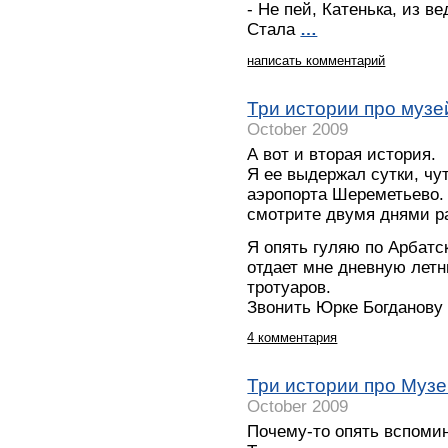
- Не пей, Катенька, из 
Стала
…
написать комментарий
Три истории про музе
October 2009
А вот и вторая история.
Я ее выдержал сутки, чу
аэропорта Шереметьево. 
смотрите двумя днями р
Я опять гуляю по Арбатс
отдает мне дневную лет
тротуаров.
Звонить Юрке Богданову
4 комментария
Три истории про Музе
October 2009
Почему-то опять вспоми