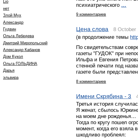
Lio
психиатрического
…
нет
9 комментариев
Злой Мух
Александр
Цена слова
8 October
Гудвин
Ольга Лебедева
(в продолжение темы
htt
Дмитрий Миропольский
По свидетельствам совре
Александр Кабанов
газеты "ГУДОК" при неп
Дом Кукол
Ильфа и Евгения Петров
Oльга ГОЛЬДИНА
стенной печати под назв
Дарья
газете были представле
эльвира
8 комментариев
Имени Скрябина - 3
4
Третья история случилас
Я женат, сбылось Юркино
на моем дне рожденья…
Тогда по кругу пошел ог
момент, когда его взяла 
шкодливо проблеял: