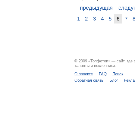
предыдущая
след
1
2
3
4
5
6
7
© 2009 «Топфотоп» — сайт, где
таланты и поклонники.
О проекте
FAQ
Поиск
Обратная связь
Блог
Рекл