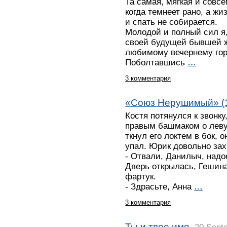
Та самая, мягкая и совс
когда темнеет рано, а жи
и спать не собирается.
Молодой и полный сил я,
своей будущей бывшей ж
любимому вечернему гор
Поболтавшись
…
3 комментария
«Союз Нерушимый» (
Костя потянулся к звонку
правым башмаком о леву
ткнул его локтем в бок, 
упал. Юрик довольно зах
- Отвали, Данилыч, надо
Дверь открылась, Гешин
фартук.
- Здрасьте, Анна
…
3 комментария
Ты и твое имя