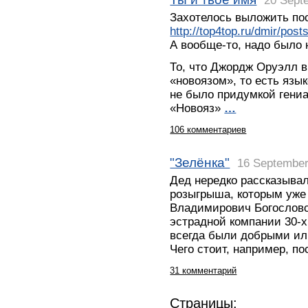
20 Sept
Захотелось выложить пос
http://top4top.ru/dmir/post
А вообще-то, надо было 
То, что Джордж Оруэлл в
«новоязом», то есть язы
не было придумкой гениа
«Новояз»
…
106 комментариев
"Зелёнка"
16 September
Дед нередко рассказывал
розыгрыша, которым уже
Владимирович Богословс
эстрадной компании 30-х 
всегда были добрыми или
Чего стоит, например, п
31 комментарий
Страницы: