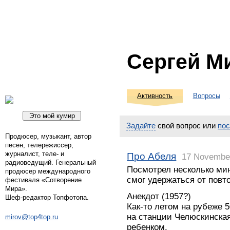
Сергей М
Активность
Вопросы
Задайте
свой вопрос или
по
Продюсер, музыкант, автор
песен, телережиссер,
журналист, теле- и
Про Абеля
17 Novembe
радиоведущий. Генеральный
Посмотрел несколько мин
продюсер международного
смог удержаться от повто
фестиваля «Сотворение
Мира».
Анекдот (1957?)
Шеф-редактор Топфотопа.
Как-то летом на рубеже 5
на станции Челюскинска
mirov@top4top.ru
ребенком.