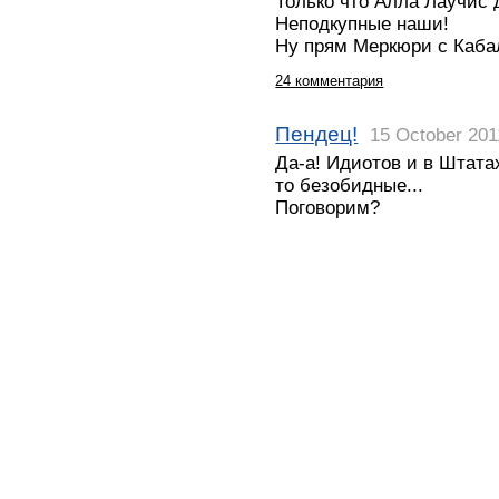
Только что Алла Лаучис 
Неподкупные наши!
Ну прям Меркюри с Каба
24 комментария
Пендец!
15 October 201
Да-а! Идиотов и в Штатах
то безобидные...
Поговорим?