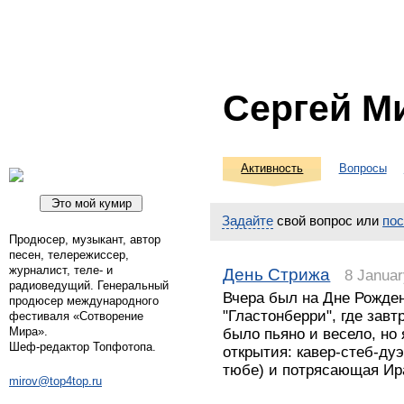
Сергей М
Активность
Вопросы
Задайте
свой вопрос или
по
Продюсер, музыкант, автор
песен, телережиссер,
журналист, теле- и
День Стрижа
8 Januar
радиоведущий. Генеральный
Вчера был на Дне Рожден
продюсер международного
"Гластонберри", где завт
фестиваля «Сотворение
Мира».
было пьяно и весело, но
Шеф-редактор Топфотопа.
открытия: кавер-стеб-дуэ
тюбе) и потрясающая Ир
mirov@top4top.ru