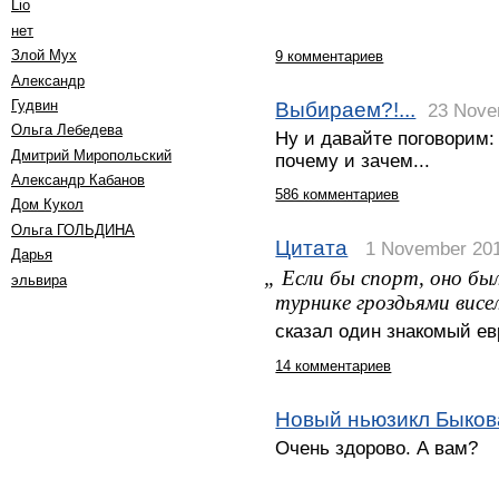
Lio
нет
Злой Мух
9 комментариев
Александр
Выбираем?!...
Гудвин
23 Nove
Ольга Лебедева
Ну и давайте поговорим: к
Дмитрий Миропольский
почему и зачем...
Александр Кабанов
586 комментариев
Дом Кукол
Oльга ГОЛЬДИНА
Цитата
1 November 20
Дарья
„ Если бы спорт, оно был
эльвира
турнике гроздьями висе
сказал один знакомый е
14 комментариев
Новый ньюзикл Быков
Очень здорово. А вам?