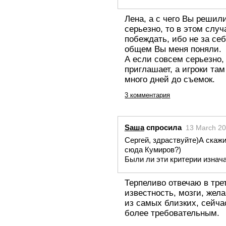
Лена, а с чего Вы решил
серьезно, то в этом слу
побеждать, ибо не за себя
общем Вы меня поняли.
А если совсем серьезно,
приглашает, а игроки та
много дней до съемок.
3 комментария
Saша
спросила
13 March 2
Сергей, здраствуйте)А скажи
сюда Кумиров?)
Были ли эти критерии изнач
Терпеливо отвечаю в тре
известность, мозги, же
из самых близких, сейча
более требовательным.