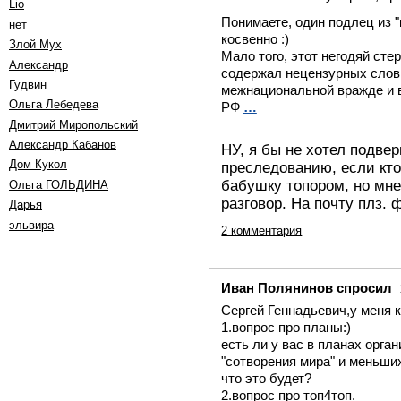
Lio
Понимаете, один подлец из "
нет
косвенно :)
Злой Мух
Мало того, этот негодяй сте
Александр
содержал нецензурных слов,
Гудвин
межнациональной вражде и 
Ольга Лебедева
РФ
…
Дмитрий Миропольский
Александр Кабанов
НУ, я бы не хотел подве
Дом Кукол
преследованию, если кто
бабушку топором, но мне
Oльга ГОЛЬДИНА
разговор. На почту плз.
Дарья
эльвира
2 комментария
Иван Полянинов
спросил
Сергей Геннадьевич,у меня к
1.вопрос про планы:)
есть ли у вас в планах орг
"сотворения мира" и меньших
что это будет?
2.вопрос про топ4топ.