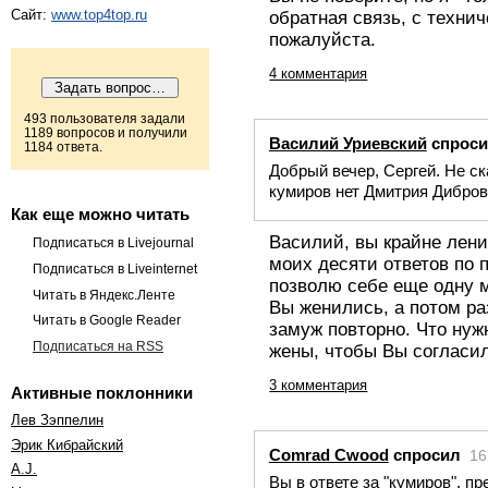
Сайт:
www.top4top.ru
обратная связь, с техни
пожалуйста.
4 комментария
493 пользователя задали
1189 вопросов и получили
Василий Уриевский
спрос
1184 ответа.
Добрый вечер, Сергей. Не ск
кумиров нет Дмитрия Дибров
Как еще можно читать
Василий, вы крайне лени
Подписаться в Livejournal
моих десяти ответов по 
Подписаться в Liveinternet
позволю себе еще одну м
Читать в Яндекс.Ленте
Вы женились, а потом р
Читать в Google Reader
замуж повторно. Что ну
Подписаться на RSS
жены, чтобы Вы согласи
3 комментария
Активные поклонники
Лев Зэппелин
Эрик Кибрайский
Comrad Cwood
спросил
16
A.J.
Вы в ответе за "кумиров", 