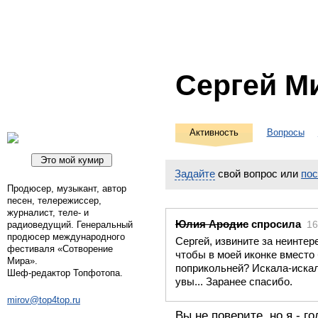
Сергей М
Активность
Вопросы
Задайте
свой вопрос или
по
Продюсер, музыкант, автор
песен, телережиссер,
журналист, теле- и
Юлия Ародис
спросила
16
радиоведущий. Генеральный
продюсер международного
Сергей, извините за неинтере
фестиваля «Сотворение
чтобы в моей иконке вместо
Мира».
поприкольней? Искала-искала
Шеф-редактор Топфотопа.
увы... Заранее спасибо.
mirov@top4top.ru
Вы не поверите, но я - г