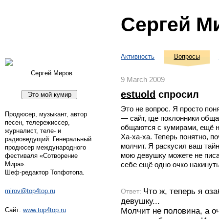
Сергей М
Активность
Вопросы
Сергей Миров
9 March 2009
estuold
спросил
Это не вопрос. Я просто пон
Продюсер, музыкант, автор
— сайт, где поклонники обща
песен, телережиссер,
общаются с кумирами, ещё не
журналист, теле- и
Ха-ха-ха. Теперь понятно, 
радиоведущий. Генеральный
молчит. Я раскусил ваш тайн
продюсер международного
мою девушку можете не писат
фестиваля «Сотворение
Мира».
себе ещё одно очко накинуть,
Шеф-редактор Топфотопа.
Что ж, теперь я оз
Ответ:
mirov@top4top.ru
девушку...
Молчит не половина, а оч
Сайт:
www.top4top.ru