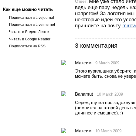
Мне уже стало инте
Ответ:
ведь еще пару недель на
Как еще можно читать
напрягом! За логотип мы
Подписаться в Livejournal
некоторые идеи его усов
Подписаться в Liveinternet
пришлите на почту
mirov
Читать в Яндекс.Ленте
Читать в Google Reader
3 комментария
Подписаться на RSS
Максим
9 March 2009
Этого курильщика уберите, а
можете быть, снова не увере
Bahamut
10 March 2009
Сереж, шутка про задохнувш
(помнится на второй день в ч
длиннее и смешнее). :)
Максим
10 March 2009