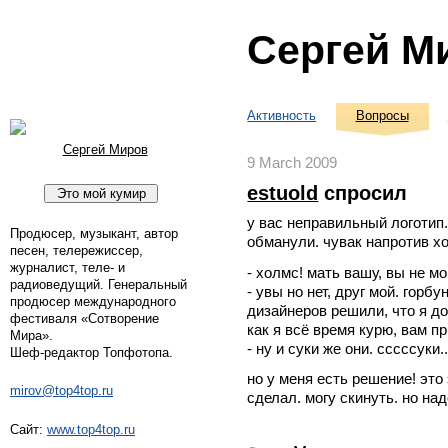
Сергей М
Активность
Вопросы
Сергей Миров
9 March 2009
estuold
спросил
у вас неправильный логотип.
Продюсер, музыкант, автор
обманули. чувак напротив х
песен, телережиссер,
журналист, теле- и
- холмс! мать вашу, вы не м
радиоведущий. Генеральный
- увы но нет, друг мой. горб
продюсер международного
дизайнеров решили, что я до
фестиваля «Сотворение
как я всё время курю, вам пр
Мира».
- ну и суки же они. сссссуки..
Шеф-редактор Топфотопа.
но у меня есть решение! это
mirov@top4top.ru
сделал. могу скинуть. но над
Сайт:
www.top4top.ru