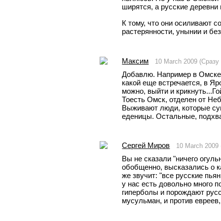
ширятся, а русские деревни 
К тому, что они осиливают с
растерянности, унынии и безп
Максим
10 March 2009 (Сразу
Добавлю. Например в Омске,
какой еще встречается, в Яр
можно, выйти и крикнуть...Го
Тоесть Омск, отделен от Неб
Выживают люди, которые сум
еденицы. Остальные, подхва
Сергей Миров
10 March 2009
Вы не сказали "ничего огульн
обобщенно, высказались о к
же звучит: "все русские пьян
у нас есть довольно много п
гиперболы и порождают русс
мусульман, и против евреев,