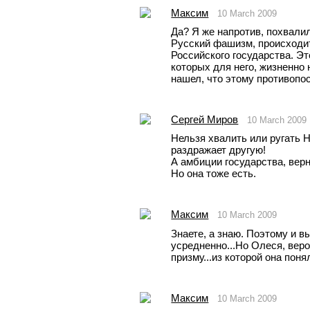
Максим
10 March 2009
Да? Я же напротив, похвалил
Русский фашизм, происходит
Российского государства. Эт
которых для него, жизненно н
нашел, что этому противопос
Сергей Миров
10 March 2009
Нельзя хвалить или ругать 
раздражает другую!
А амбиции государства, верне
Но она тоже есть.
Максим
10 March 2009
Знаете, а знаю. Поэтому и в
усредненно...Но Олеся, веро
призму...из которой она поня
Максим
10 March 2009