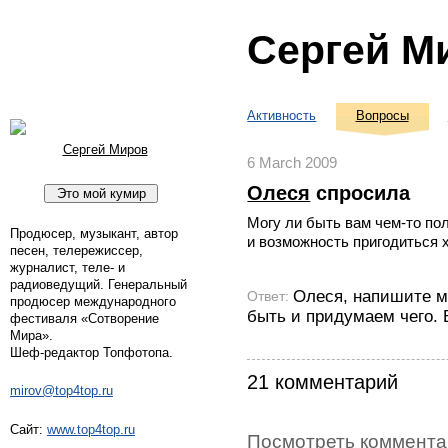
Сергей М
Активность
Вопросы
Сергей Миров
6 March 2009
Олеся
спросила
Могу ли быть вам чем-то по
Продюсер, музыкант, автор
и возможность пригодиться
песен, телережиссер,
журналист, теле- и
радиоведущий. Генеральный
Олеся, напишите мн
Ответ:
продюсер международного
быть и придумаем чего. 
фестиваля «Сотворение
Мира».
Шеф-редактор Топфотопа.
21 комментарий
mirov@top4top.ru
Сайт:
www.top4top.ru
Посмотреть комментар