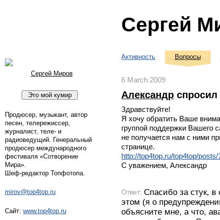
Сергей М
Активность
Вопросы
Сергей Миров
6 March 2009
Александр
спросил
Здравствуйте!
Продюсер, музыкант, автор
Я хочу обратить Ваше внима
песен, телережиссер,
группой поддержки Вашего са
журналист, теле- и
не получается нам с ними пр
радиоведущий. Генеральный
странице.
продюсер международного
http://top4top.ru/top4top/posts
фестиваля «Сотворение
Мира».
С уважением, Александр
Шеф-редактор Топфотопа.
Спасибо за стук, в
Ответ:
mirov@top4top.ru
этом (я о предупреждени
объясните мне, а что, а
Сайт:
www.top4top.ru