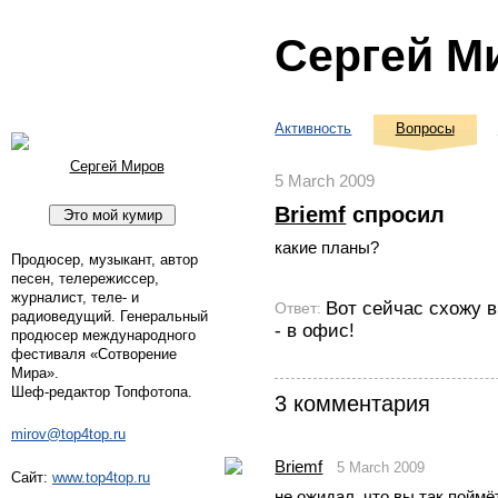
Сергей М
Активность
Вопросы
Сергей Миров
5 March 2009
Briemf
спросил
какие планы?
Продюсер, музыкант, автор
песен, телережиссер,
журналист, теле- и
Вот сейчас схожу в
Ответ:
радиоведущий. Генеральный
- в офис!
продюсер международного
фестиваля «Сотворение
Мира».
Шеф-редактор Топфотопа.
3 комментария
mirov@top4top.ru
Briemf
5 March 2009
Сайт:
www.top4top.ru
не ожидал, что вы так поймё