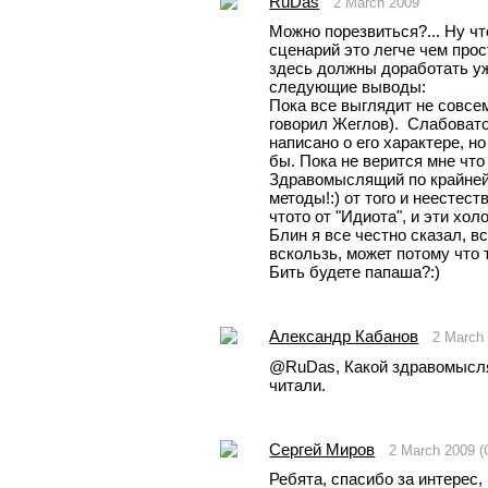
RuDas
2 March 2009
Можно порезвиться?... Ну что
сценарий это легче чем прос
здесь должны доработать уж
следующие выводы:
Пока все выглядит не совсем
говорил Жеглов).  Слабовато
написано о его характере, но
бы. Пока не верится мне что 
Здравомыслящий по крайней 
методы!:) от того и неестест
чтото от "Идиота", и эти хол
Блин я все честно сказал, вс
вскользь, может потому что 
Бить будете папаша?:)
Александр Кабанов
2 March
@RuDas, Какой здравомысля
читали.
Сергей Миров
2 March 2009 
Ребята, спасибо за интерес, 