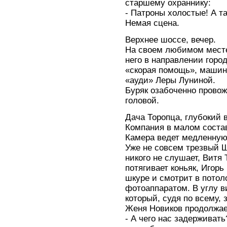
старшему охраннику:
- Патроны холостые! А та
Немая сцена.
Верхнее шоссе, вечер.
На своем любимом месте
него в направлении горо
«скорая помощь», машин
«ауди» Леры Луниной.
Буряк озабоченно провож
головой.
Дача Торопца, глубокий в
Компания в малом состав
Камера ведет медленную
Уже не совсем трезвый Ш
никого не слушает, Витя 
потягивает коньяк, Игор
шкуре и смотрит в потол
фотоаппаратом. В углу в
который, судя по всему,
Женя Новиков продолжае
- А чего нас задерживать?