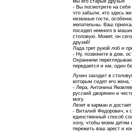
мы его старые друзья!
- Вы посмотрите на себя
что забыли, кто здесь ж
незваные гости, особенно
желательны. Ваш приеха
посидел немного в машин
столовую. Может, он сего
друзей!
Лада трет рукой лоб и пр
- Ну, позвоните в дом, ос
Охранники переглядываю
передается и им, один б
Лунин заходит в столову
которым сидят его жена, 
- Лера, Антонина Яковлев
русский дворянин и чест
могу.
Лезет в карман и достает
- Виталий Федорович, к 
единственный способ со
хочу, чтобы моим детям
пережить ваш арест и к