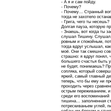
- А я и сам пойду.
- Почему?
- Почему… Странный вопр
тогда не захотело остана
- Грига, чего ты несешь?
Долгая пауза, которую п
- Знаешь, вот когда ты з
слушал Тишину. Слушал,
ровным и спокойным, пот
тогда вдруг услышал, как
моё. Они так смешно со
страшно: я вдруг понял, 
большего счастья быть уж
не будет, понимаешь? П
сопляка, который соверш
яркий, самый главный де
теперь, что бы ему ни п
проходить через сравне
острым переживанием, и 
среди его воспоминаний 
тишина… заполненная ст
потрескиваньем углей, п
собачьим брехом и стук