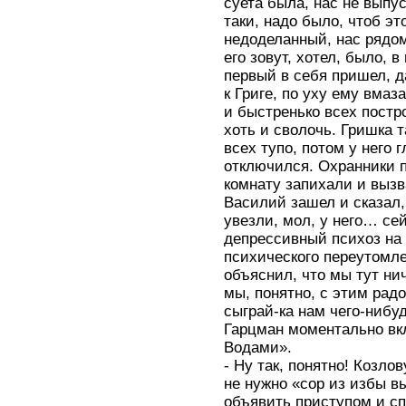
суета была, нас не выпус
таки, надо было, чтоб э
недоделанный, нас рядо
его зовут, хотел, было, 
первый в себя пришел, д
к Григе, по уху ему вма
и быстренько всех постр
хоть и сволочь. Гришка т
всех тупо, потом у него г
отключился. Охранники 
комнату запихали и вызв
Василий зашел и сказал,
увезли, мол, у него… с
депрессивный психоз на
психического переутомле
объяснил, что мы тут ни
мы, понятно, с этим ра
сыграй-ка нам чего-ниб
Гарцман моментально вк
Водами».
- Ну так, понятно! Козло
не нужно «сор из избы в
объявить приступом и сп