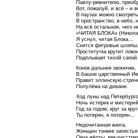
Павлу-ревнителю, прео
Вот, пожалуй, и всё – и 
В паузах можно смотреть
В пространство, в небо, 
На всё остальное, чего н
«ЧИТАЯ БЛОКА» (Никола
Я уснул, читая Блока…
Снятся фетровые шляпы
Проститутка крутит локон
Подплывает тихой сапо
Конок дальние звоночки,
В башне царственный Ив
Правит эллинскую строчк
Полулёжа на диване.
Ход луны над Петербург
Ночь истерик и мистерий
Год за годом, круг за кру
Ты потерян, я потерян…
Недочитанная книга,
Женщин тонкие запястья
Окна жёлты, век-расстри