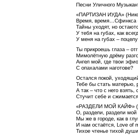
Песни Уличного Музыкан
«ПАРТИЗАН ИУДА» (Нико
Время, время…Сфинкса 
Тайны уходят, но остают
У тебя на губах, как всег
У меня на губах – поцел
Ты прикроешь глаза – от
Мимолётную дрёму разго
Ангел мой, где твои эфи
С опахалами наготове?
Остался покой, уходящи
Тебе бы стать матерью, 
А так – что с него взять,
Стучит себе и сжимается
«РАЗДЕЛИ МОЙ КАЙФ» (Н
О, раздели, раздели мой
Мы же в городе, как в гл
И нам остаётся, Love of m
Тихое чтенье тихой души