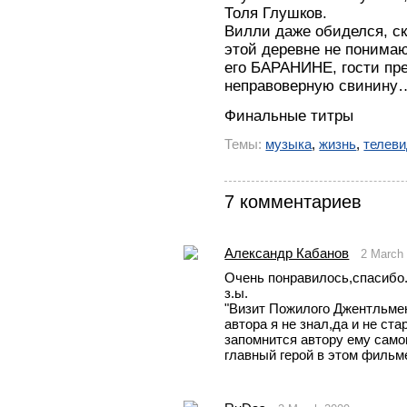
Толя Глушков.
Вилли даже обиделся, ск
этой деревне не понимаю
его БАРАНИНЕ, гости пр
неправоверную свинину
Финальные титры
Темы:
музыка
,
жизнь
,
телев
7 комментариев
Александр Кабанов
2 March
Очень понравилось,спасибо
з.ы.
"Визит Пожилого Джентльмен
автора я не знал,да и не ста
запомнится автору ему самом
главный герой в этом фильме