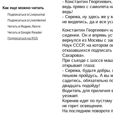
- Константин Георгиевич,
ведь прямо с самолета н
Как еще можно читать
ведь!
Подписаться в Livejournal
- Сережа, ну здесь же у
Подписаться в Liveinternet
не виделись, да и все у
Читать в Яндекс.Ленте
Константин Георгиевич н
Читать в Google Reader
сидении. Он и впрямь ус
Подписаться на RSS
вернулся из Москвы с з
Наук СССР, на котором о
отказавшихся подписать
Сахарова».
При съезде с шоссе маши
открывает глаза:
- Сережа, будьте добры, 
пешком пройдусь. А вы 
садитесь, обязательно п
двадцать подойду!
Водитель для приличия в
уезжает.
Коренев идет по пустому 
не горит освещение.
На последнем повороте п