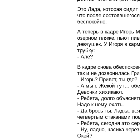
Это Лада, которая сидит 
что после состоявшегося
беспокойно.
А теперь в кадре Игорь 
озерном пляже, пьют пи
девчушек. У Игоря в кар
трубку:
- Але?
В кадре снова обеспокое
так и не дозвонилась Гр
- Игорь? Привет, ты где?
- А мы с Жекой тут… об
Девочки хихикают.
- Ребята, долго объяснят
Надо к нему ехать.
- Да брось ты, Ладка, вс
четвертым стаканами по
- Ребята, сегодня это се
- Ну, ладно, часика чер
Окей?