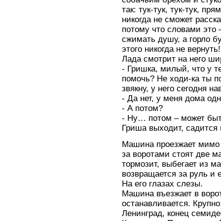
так: тук-тук, тук-тук, пр
никогда не сможет расска
потому что словами это –
сжимать душу, а горло б
этого никогда не вернуть!
Лада смотрит на него ши
- Гришка, милый, что у т
помочь? Не ходи-ка ты п
звякну, у него сегодня на
- Да нет, у меня дома од
- А потом?
- Ну… потом – может быт
Гриша выходит, садится 
Машина проезжает мимо 
за воротами стоят две 
тормозит, выбегает из м
возвращается за руль и 
На его глазах слезы.
Машина въезжает в воро
останавливается. Крупно
Ленинград, конец семиде