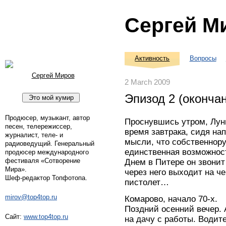
Сергей М
Активность
Вопросы
Сергей Миров
2 March 2009
Эпизод 2 (оконча
Продюсер, музыкант, автор
Проснувшись утром, Луни
песен, телережиссер,
время завтрака, сидя на
журналист, теле- и
мысли, что собственнору
радиоведущий. Генеральный
единственная возможност
продюсер международного
фестиваля «Сотворение
Днем в Питере он звонит
Мира».
через него выходит на ч
Шеф-редактор Топфотопа.
пистолет…
mirov@top4top.ru
Комарово, начало 70-х.
Поздний осенний вечер.
Сайт:
www.top4top.ru
на дачу с работы. Водит