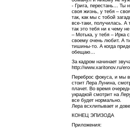
- Грига, перестань… Ты 
своя жизнь, у тебя – сво
так, как мы с тобой зага
все-таки, получилась. А т
так это тебя ни к чему н
– Мотька, у тебя – Ирка 
своему очень любит. А т
тишины-то. А когда прид
обещаю…
За кадром начинает звуч
http://www.xaritonov.ru/er
Переброс фокуса, и мы в
стоит Лера Лунина, смот
плачет. Во время очере
украдкой смотрит на Лер
все будет нормально.
Лера всхлипывает и дове
КОНЕЦ ЭПИЗОДА
Приложения: