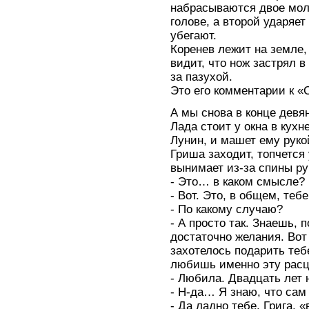
набрасываются двое мол
голове, а второй ударяет
убегают.
Коренев лежит на земле,
видит, что нож застрял в
за пазухой.
Это его комментарии к «
А мы снова в конце девя
Лада стоит у окна в кухн
Лунин, и машет ему руко
Гриша заходит, топчется 
вынимает из-за спины рук
- Это… в каком смысле?
- Вот. Это, в общем, тебе
- По какому случаю?
- А просто так. Знаешь, 
достаточно желания. Вот
захотелось подарить теб
любишь именно эту расц
- Любила. Двадцать лет н
- Н-да… Я знаю, что сам
- Да ладно тебе, Грига,