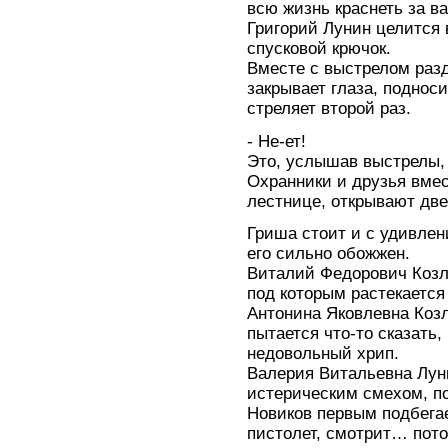
всю жизнь краснеть за ва
Григорий Лунин целится 
спусковой крючок.
Вместе с выстрелом разд
закрывает глаза, подноси
стреляет второй раз.
- Не-ет!
Это, услышав выстрелы, 
Охранники и друзья вмес
лестнице, открывают дв
Гриша стоит и с удивлен
его сильно обожжен.
Виталий Федорович Козл
под которым растекается
Антонина Яковлевна Козл
пытается что-то сказать,
недовольный хрип.
Валерия Витальевна Лун
истерическим смехом, по
Новиков первым подбегае
пистолет, смотрит… пото