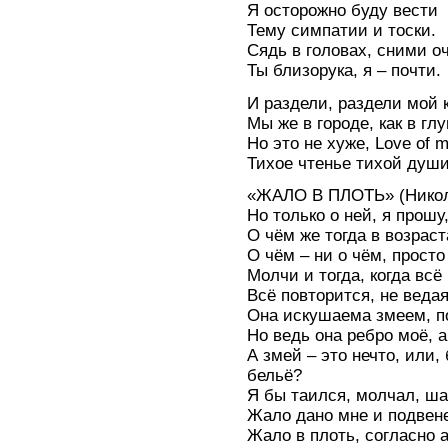
Я осторожно буду вести
Тему симпатии и тоски.
Сядь в головах, сними оч
Ты близорука, я – почти.
И раздели, раздели мой 
Мы же в городе, как в гл
Но это не хуже, Love of my
Тихое чтенье тихой души
«ЖАЛО В ПЛОТЬ» (Никол
Но только о ней, я прошу
О чём же тогда в возрас
О чём – ни о чём, прост
Молчи и тогда, когда всё
Всё повторится, не веда
Она искушаема змеем, по
Но ведь она ребро моё, а
А змей – это нечто, или,
бельё?
Я бы таился, молчал, ша
Жало дано мне и подвене
Жало в плоть, согласно 