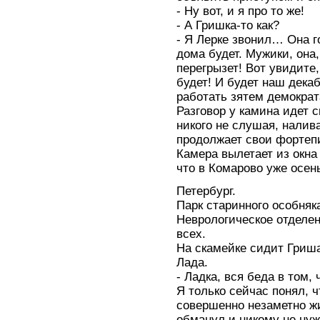
- Ну вот, и я про то же!
- А Гришка-то как?
- Я Лерке звонил… Она го
дома будет. Мужики, она,
перегрызет! Вот увидите
будет! И будет наш дека
работать зятем демократ
Разговор у камина идет 
никого не слушая, налив
продолжает свои фортеп
Камера вылетает из окна
что в Комарово уже осе
Петербург.
Парк старинного особняк
Неврологическое отделе
всех.
На скамейке сидит Гриш
Лада.
- Ладка, вся беда в том,
Я только сейчас понял, ч
совершенно незаметно жи
обманул и никому не нуж