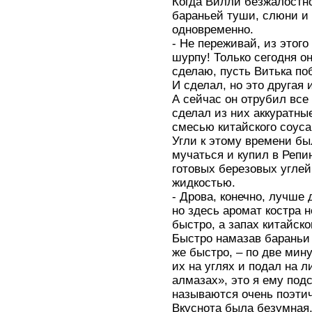
Когда Вилли безжалостно
бараньей туши, слюни и 
одновременно.
- Не переживай, из этог
шурпу! Только сегодня он
сделаю, пусть Витька по
И сделал, но это другая 
А сейчас он отрубил все
сделал из них аккуратные
смесью китайского соуса
Угли к этому времени бы
мучаться и купил в Реп
готовых березовых углей
жидкостью.
- Дрова, конечно, лучше 
но здесь аромат костра н
быстро, а запах китайско
Быстро намазав бараньи 
же быстро, – по две мин
их на углях и подал на л
алмазах», это я ему под
называются очень поэти
Вкуснота была безумная,