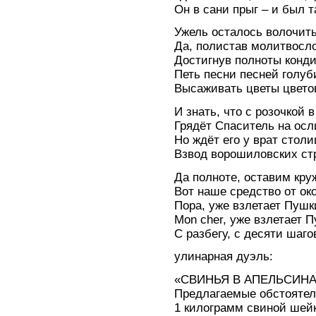
Он в сани прыг – и был т
Ужель осталось волочить
Да, полистав молитвосло
Достигнув полноты конд
Петь песни песней голуб
Высаживать цветы цвето
И знать, что с розочкой 
Грядёт Спаситель на осл
Но ждёт его у врат стол
Взвод ворошиловских с
Да полноте, оставим кру
Вот наше средство от ок
Пора, уже взлетает Пушк
Mon cher, уже взлетает 
С разбегу, с десяти шаго
улинарная дуэль:
«СВИНЬЯ В АПЕЛЬСИНАХ»
Предлагаемые обстоятел
1 килограмм свиной шей