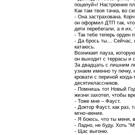
поцелуй»! Настроение пл
Как там твоя тачка, во с
- Она застрахована. Кор
он оформил ДТП так, что
дети перебегали, а я их,
- Так тебе теперь орден 
- Да брось ты… Сейчас, 
катаюсь.
Возникает пауза, котору
он выходит с террасы и о
За двадцать с лишним ле
узнаем именно ту печку, 
кровати с периной когда
десятиклассников.
- Помнишь тот Новый Год
жизни захотел, чтобы вр
- Тоже мне – Фауст.
- Доктор Фауст, как раз, 
мгно¬вение.
- Я боюсь, что ты меня, 
- Ладно, не буду. Хоть “
- Щас выгоню.