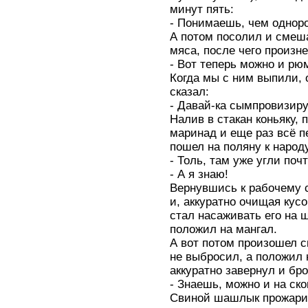
минут пять:
- Понимаешь, чем однор
А потом посолил и смеш
мяса, после чего произне
- Вот теперь можно и рю
Когда мы с ним выпили, 
сказал:
- Давай-ка сымпровизир
Налив в стакан коньяку, п
маринад и еще раз всё п
пошел на поляну к народ
- Толь, там уже угли поч
- А я знаю!
Вернувшись к рабочему 
и, аккуратно очищая кус
стал насаживать его на 
положил на мангал.
А вот потом произошел 
не выбросил, а положил 
аккуратно завернул и бро
- Знаешь, можно и на ско
Свиной шашлык прожарив