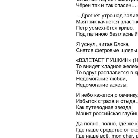
Чёрен так и так опасен…
…Дрогнет утро над зали
Маятник качнется властн
Петр усмехнётся криво,
Под патиною безгласны
Я уснул, читая Блока,
Снятся фетровые шляп
«ВЗЛЕТАЕТ ПУШКИН» (Ни
То внидет хладное желез
То вдруг расплавится в к
Недомогание любви,
Недомогание аскезы.
И небо кажется с овчинку
Избыток страха и стыда
Как путеводная звезда
Манит российская глуби
Да полно, полно, где же 
Где наше средство от око
Где наше всё, mon cher,