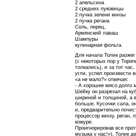
2 апельсина
2 средних луковицы
2 пучка зелени кинзы
2 пучка регана
Соль, перец,
Армянский лаваш
Шампуры
кулинарная фольга.
Для начала Толик разжег
(с некоторых пор у Тороп
толкались), и за тот ча
угли, успел произвести 
«а не мало?» отвечая:
- А хорошее мясо долго 
Шейку он разрезал на ку
шириной и толщиной, а в
больше. Кусочки сала, о
и, предварительно почис
процессор кинзу, реган, 
кожуре.
Проигнорировав все прот
музыка у нас!»), Толик 