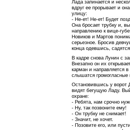
Лада запинается и неско
вдруг ее прорывает и она
улицу:
- Не-ет! Не-ет! Будет поз
Она бросает трубку и, в
направлению к вице-губе
Новиков и Мартов понима
серьезное. Бросив девчу
конца одевшись, садятся
В кадре снова Лунин с з
Внезапно он их открывает
карман и направляется в
слышатся громогласные 
Остановившись у ворот 
видят бегущую Ладу. Вы
охране:
- Ребята, нам срочно нуж
- Ну, так позвоните ему!
- Он трубку не снимает!
- Значит, не хочет.
- Позовите его, или пусти