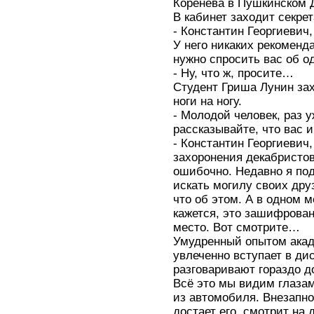
Коренева в Пушкинском 
В кабинет заходит секре
- Константин Георгиевич,
У него никаких рекоменда
нужно спросить вас об 
- Ну, что ж, просите…
Студент Гриша Лунин зах
ноги на ногу.
- Молодой человек, раз 
рассказывайте, что вас и
- Константин Георгиевич
захоронения декабристов
ошибочно. Недавно я под
искать могилу своих дру
что об этом. А в одном 
кажется, это зашифрован
место. Вот смотрите…
Умудренный опытом акад
увлеченно вступает в ди
разговаривают гораздо 
Всё это мы видим глазам
из автомобиля. Внезапно
достает его, смотрит на 