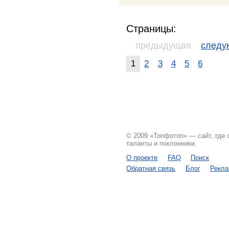
Страницы:
предыдущая
след
1
2
3
4
5
6
© 2009 «Топфотоп» — сайт, где
таланты и поклонники.
О проекте
FAQ
Поиск
Обратная связь
Блог
Рекл