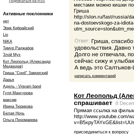
Подписаться на RSS
местами можно кишки по
Гриша
Активные поклонники
http://slon.ru/fast/russia
нет
na-dostoevskogo-za-idiot
Эрик Кибрайский
utm_source=slon&utm_me
Lio
Гриша, спасибо
Ответ:
NIKA
удовольствия. Давно 
Тимур Раджабов
Долго не отвечала, п
Злой Мух
сейчас сижу и улыба
Кот Леопольд (Александр
А ведь это Салтыков
Медведев)
Гриша "Сноб" Заморский
написать комментарий
Дарья
Адель - Vigvam band
Гуля Мансурова
Кот Леопольд (Ал
максим
спрашивает
8 Decem
Ирина Тюрикова
Прямая ссылка на фильм 
Белая Ночь
http://www.youtube.com/w
Ольга Пономарева
v=B5xpyTAYxGE&list=UU
присоединиться к вопросу