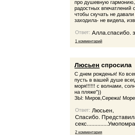
про душевную гармонию,
радостных впечатлений о
чтобы скучать не давали 
заходила- не видела, изв
Алла.спасибо. 
Ответ:
1 комментарий
Люсьен
спросила
С днем рожденья! Ко все
пусть в вашей душе всег
моря!!!!!! с волнами, со
на пляже"))
ЗЫ: Миров,Сережа! Море
Люсьен,
Ответ:
Спасибо. Представила
секс..............Умопо
2 комментария