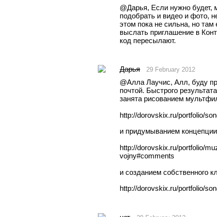
@Дарья, Если нужно будет, 
подобрать и видео и фото, не
этом пока не сильна, но там 
выслать приглашение в Конта
код пересылают.
Дарья
29 February 2012
@Aлла Лаучис, Алл, буду пр
почтой. Быстрого результата
занята рисованием мультфи
http://dorovskix.ru/portfolio/so
и придумыванием концепции 
http://dorovskix.ru/portfolio/
vojny#comments
и созданием собственного кл
http://dorovskix.ru/portfolio/s