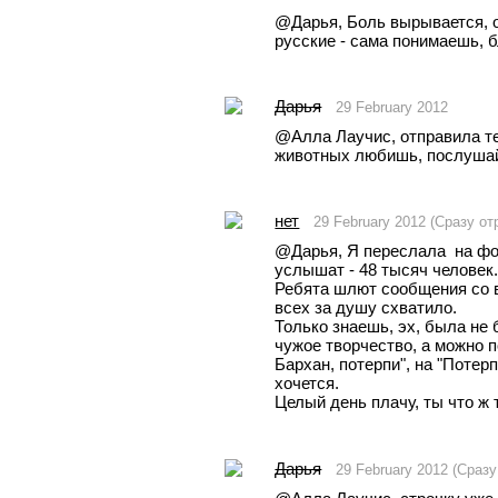
@Дарья, Боль вырывается, о
русские - сама понимаешь, б
Дарья
29 February 2012
@Aлла Лаучис, отправила те
животных любишь, послушай:
нет
29 February 2012 (Сразу о
@Дарья, Я переслала  на фор
услышат - 48 тысяч человек.
Ребята шлют сообщения со вс
всех за душу схватило. 
Только знаешь, эх, была не 
чужое творчество, а можно п
Бархан, потерпи", на "Потер
хочется.
Целый день плачу, ты что ж 
Дарья
29 February 2012 (Сраз