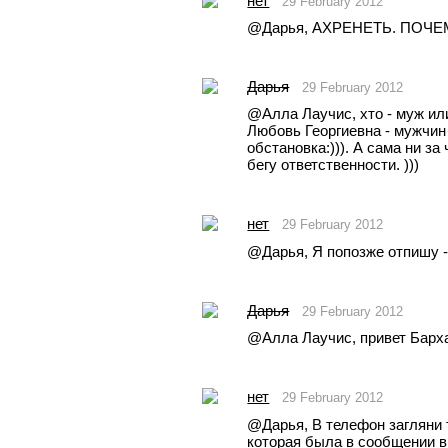
нет
29 February 2012
@Дарья, АХРЕНЕТЬ. ПОЧЕМ
Дарья
29 February 2012
@Aлла Лаучис, хто - муж или
Любовь Георгиевна - мужчин 
обстановка:))). А сама ни за 
бегу ответственности. )))
нет
29 February 2012
@Дарья, Я попозже отпишу 
Дарья
29 February 2012
@Aлла Лаучис, привет Барха
нет
29 February 2012
@Дарья, В телефон загляни т
которая была в сообщении 