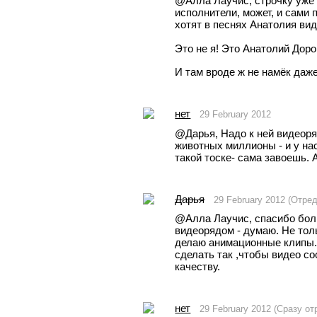
@Aлла Лаучис, строчку уже 
исполнители, может, и сами 
хотят в песнях Анатолия вид
Это не я! Это Анатолий Доро
И там вроде ж не намёк даже,
нет
29 February 2012
@Дарья, Надо к ней видеоря
животных миллионы - и у нас
такой тоске- сама завоешь. А
Дарья
29 February 2012 (Отре
@Aлла Лаучис, спасибо боль
видеорядом - думаю. Не толь
делаю анимационные клипы. 
сделать так ,чтобы видео со
качеству.
нет
29 February 2012 (Сразу о