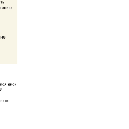
сть
вгению
м
 не
йся диск
 И
но не