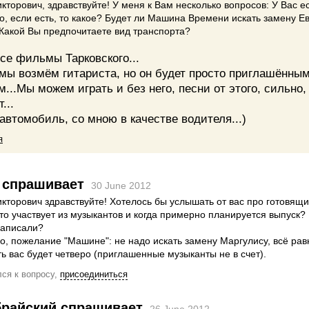
кторович, здравствуйте! У меня к Вам несколько вопросов: У Вас е
, если есть, то какое? Будет ли Машина Времени искать замену Е
Какой Вы предпочитаете вид транспорта?
Все фильмы Тарковского...
 мы возмём гитариста, но он будет просто приглашённы
...Мы можем играть и без него, песни от этого, сильно,
...
автомобиль, со мною в качестве водителя...)
я
спрашивает
30 June 2012
кторович здравствуйте! Хотелось бы услышать от вас про готовящи
то участвует из музыкантов и когда примерно планируется выпуск?
записали?
о, пожелание "Машине": не надо искать замену Маргулису, всё рав
ть вас будет четверо (приглашенные музыканты не в счет).
ся к вопросу,
присоединиться
брайский
спрашивает