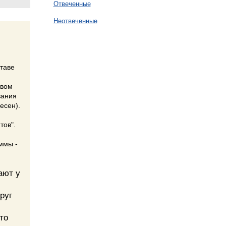
Отвеченные
Неотвеченные
ставе
овом
вания
есен).
тов".
ммы -
ают у
руг
то