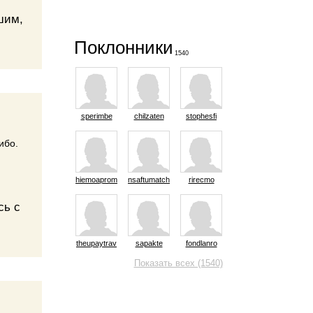
шим,
Поклонники
1540
sperimbe
chilzaten
stophesfi
ибо.
hiemoaprom
nsaftumatch
rirecmo
сь с
theupaytrav
sapakte
fondlanro
Показать всех (1540)