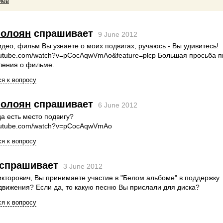
иев
Лолоян
спрашивает
9 June 2012
део, фильм Вы узнаете о моих подвигах, ручаюсь - Вы удивитесь!
youtube.com/watch?v=pCocAqwVmAo&feature=plcp Большая просьба 
ления о фильме.
я к вопросу
Лолоян
спрашивает
6 June 2012
да есть место подвигу?
youtube.com/watch?v=pCocAqwVmAo
я к вопросу
спрашивает
3 June 2012
кторович, Вы принимаете участие в "Белом альбоме" в поддержку
движения? Если да, то какую песню Вы прислали для диска?
я к вопросу