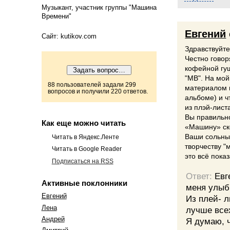
Музыкант, участник группы "Машина
Времени"
Евгений
Сайт: kutikov.com
Здравствуйте
Честно гово
кофейной гущ
"МВ". На мой
88 пользователей задали 299
материалом в
вопросов и получили 220 ответов.
альбоме) и ч
из плэй-лист
Вы правильно
Как еще можно читать
«Машину» ско
Ваши сольны
Читать в Яндекс.Ленте
творчеству "
Читать в Google Reader
это всё пока
Подписаться на RSS
Ответ:
Евг
Активные поклонники
меня улыбк
Евгений
Из плей- л
Лена
лучше всех
Андрей
Я думаю, ч