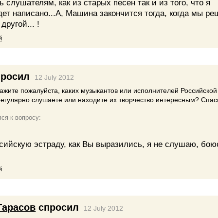
 слушателям, как из старых песен так и из того, что я
ет написано...А, Машина закончится тогда, когда мы ре
 другой... !
й
росил
12 July 2012
ажите пожалуйста, каких музыкантов или исполнителей Российской
регулярно слушаете или находите их творчество интересным? Спас
ся к вопросу:
сийскую эстраду, как Вы выразились, я не слушаю, бою
й
Тарасов
спросил
12 July 2012