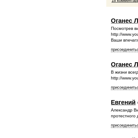
18 комментар
Оганес 
Посмотрев ви
http://www.
Ваши впечат
присоединитьс
Оганес 
В жизни всег
http://www.
присоединитьс
Евгений
Александр Ви
протестного 
присоединитьс