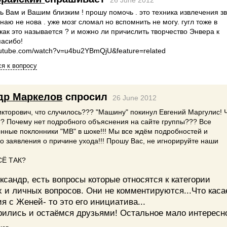
26 June 2012
ь Вам и Вашим близким ! прошу помочь . это техника извлечения з
знаю не нова . уже мозг сломал но вспомнить не могу. гугл тоже в
как это называется ? и можно ли причислить творчество Энвера к
пасибо!
outube.com/watch?v=u4bu2YBmQjU&feature=related
я к вопросу
др Маркелов
спросил
26 June 2012
кторович, что случилось??? "Машину" покинул Евгений Маргулис! 
? Почему нет подробного объяснения на сайте группы??? Все
нные поклонники "МВ" в шоке!!! Мы все ждём подробностей и
 заявления о причине ухода!!! Прошу Вас, не игнорируйте наши
СЁ ТАК?
ксандр, есть вопросы которые относятся к категории
 и личных вопросов. Они не комментируются...Что каса
я с Женей- то это его инициатива...
рились и остаёмся друзьями! Остальное мало интересно