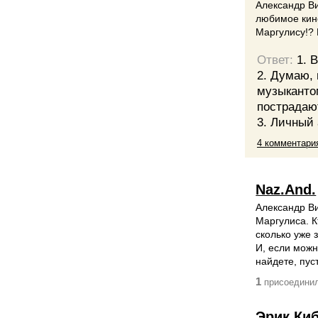
Александр Ви
любимое кино
Маргулису!? 
Ответ:
1. 
2. Думаю,
музыкантом
пострадают
3. Личный 
4 комментари
Naz.And.
Александр Ви
Маргулиса. К
сколько уже 
И, если можн
найдете, пус
1
присоединил
Эрик Ки