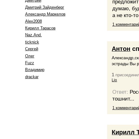
Дмитрий
предложить
Дмитрий Зайденберг
думаю, буд
Александр Маркелов
а не кто-то
Alex2008
1 комментари
Кирилл Тарасов
Naz.And.
ticknick
Антон
сп
Сергей
Олег
Александр,ск
Fuzz
эстрады Вы 
Владимир
1
присоединил
drackar
Lio
Ответ:
Рос
тошнит...
1 комментари
Кирилл 