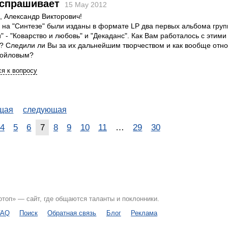
спрашивает
15 May 2012
, Александр Викторович!
 на "Синтезе" были изданы в формате LP два первых альбома гру
и" - "Коварство и любовь" и "Декаданс". Как Вам работалось с этими
 Следили ли Вы за их дальнейшим творчеством и как вообще отно
мойловым?
я к вопросу
щая
следующая
4
5
6
7
8
9
10
11
…
29
30
топ» — сайт, где общаются таланты и поклонники.
FAQ
Поиск
Обратная связь
Блог
Реклама