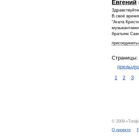
Евгений
Здравствуйте
В своё время
"Агата Крист
музыкантами?
братьям Са
присоединитьс
Страницы:
предыду
1
2
3
© 2009 «Топфо
О проекте