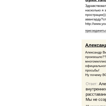
Здравствоват
насколько я 
прострации))
авангарду?с
http://www.y
присоединитьс
Алексан
Александр Ви
произошло??
многомиллио
официального
просьбы!
Ну почему В
Ответ:
Але
внутренних
расставани
Мы не ссо