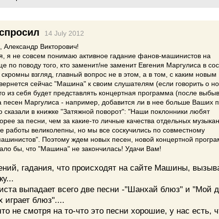
спросил
14 July 2012
, Александр Викторович!
ря, я не совсем понимаю активное гадание фанов-машинистов на
е по поводу того, кто заменит/не заменит Евгения Маргулиса в со
 скромны взгляд, главный вопрос не в этом, а в том, с каким новым
ернется сейчас "Машина" к своим слушателям (если говорить о н
то из себя будет представлять концертная программа (после выбы
а песен Маргулиса - например, добавится ли в нее больше Ваших п
 сказали в книжке "Затяжной поворот": "Наши поклонники любят
рее за песни, чем за какие-то личные качества отдельных музыкан
е работы великолепны, но мы все соскучились по совместному
машинистов". Поэтому ждем новых песен, новой концертной програ
зало бы, что "Машина" не закончилась! Удачи Вам!
ений, гадания, что происходят на сайте Машины, вызыв
у...
иста выпадает всего две песни -"Шанхай блюз" и "Мой д
 играет блюз"....
то не смотря на то-что это песни хорошие, у нас есть, ч