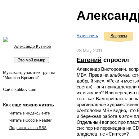
Александ
Активность
Вопросы
Александр Кутиков
28 May 2011
Евгений
спросил
Александр Викторович, вопр
Музыкант, участник группы
МВ». Права на альбомы, ко
"Машина Времени"
добрый час», «Реки и мосты»
света») - они принадлежали
Сайт: kutikov.com
их выкупил? Или передача п
того, как Вам пришлось реша
оригинальное художественн
Как еще можно читать
«Антологии МВ» видно, что 
Читать в Яндекс.Ленте
и бережная работа в этом пл
Читать в Google Reader
Отдельный вопрос про плас
сих пор не переиздана на CD
Подписаться на RSS
владелец, не «Синтез»?