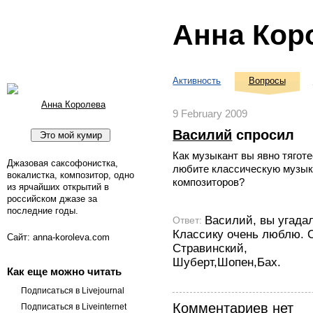
Анна Кор
Активность
Вопросы
Анна Королева
9 February 2009
Василий
спросил
Как музыкант вы явно тяготе
Джазовая саксофонистка,
любите классическую музы
вокалистка, композитор, одно
композиторов?
из ярчайших открытий в
российском джазе за
последние годы.
Василий, вы угадал
Ответ:
Классику очень люблю. 
Сайт: anna-koroleva.com
Стравинский,
Шуберт,Шопен,Бах.
Как еще можно читать
Подписаться в Livejournal
Комментариев нет
Подписаться в Liveinternet