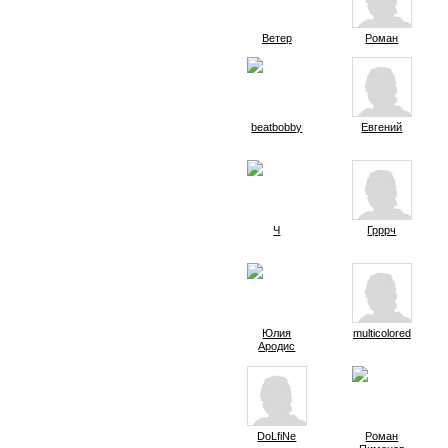
Ветер
Роман
beatbobby
Евгений
Ч
Грррч
Юлия
multicolored
Ародис
DoLfiNe
Роман