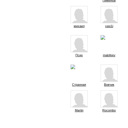
Пименов
михаил
vasi1i
Псих
malofeev
Странная
Вовчик
Martin
Rocombo