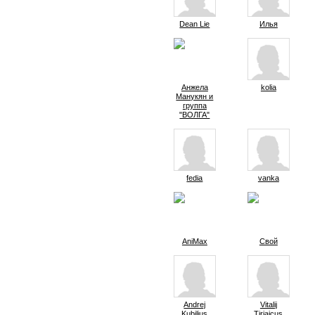
Dean Lie
Илья
Анжела
kolia
Манукян и
группа
"ВОЛГА"
fedia
vanka
AniMax
Свой
Andrej
Vitalij
Kubilius
Tiriaicus