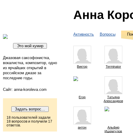
Анна Кор
Активность
Вопросы
По
Джазовая саксофонистка,
вокалистка, композитор, одно
Виктор
Terminator
из ярчайших открытий в
российском джазе за
последние годы.
Сайт: anna-koroleva.com
Егор
Татьяна
Александрович
18 пользователей задали
18 вопросов и получили 17
ответов.
антон
Альфир
Ишемгулов