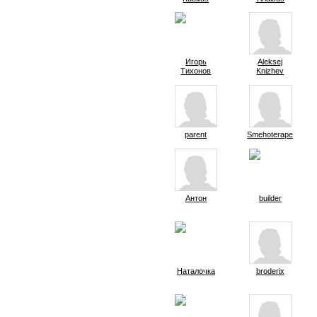
Игорь
Aleksej
Тихонов
Knizhev
parent
Smehoterapevt
Антон
builder
Наталочка
broderix