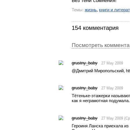
Без тени сомнения!
Темы:
жизнь
,
книги и литера
154 комментария
Посмотреть комментар
grustny_baby
27 May 2009
@Дмитрий Миропольский, http
grustny_baby
27 May 2009
Тётеньке-этажерки называютс
как я неграмотная подумала.
grustny_baby
27 May 2009 (Ср
Героиня Ланска приехала из 