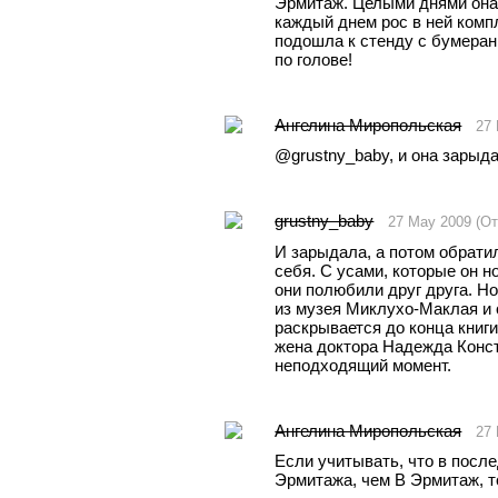
Эрмитаж. Целыми днями она 
каждый днем рос в ней комп
подошла к стенду с бумеранго
по голове!
Ангелина Миропольская
27
@grustny_baby, и она зарыд
grustny_baby
27 May 2009 (От
И зарыдала, а потом обратил
себя. С усами, которые он н
они полюбили друг друга. Но
из музея Миклухо-Маклая и о
раскрывается до конца книги
жена доктора Надежда Конста
неподходящий момент.
Ангелина Миропольская
27 
Если учитывать, что в после
Эрмитажа, чем В Эрмитаж, то 