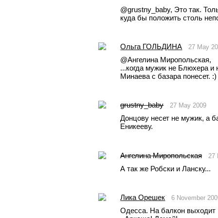
@grustny_baby, Это так. Тол
куда бы положить столь неп
Oльга ГОЛЬДИНА
27 May 2
@Ангелина Миропольская, 
...когда мужик не Блюхера и
Минаева с базара понесет. :)
grustny_baby
27 May 2009
Донцову несет не мужик, а б
Еникееву.
Ангелина Миропольская
27
А так же Робски и Ланску... 
Лика Орешек
6 November 200
Одесса. На балкон выходит 