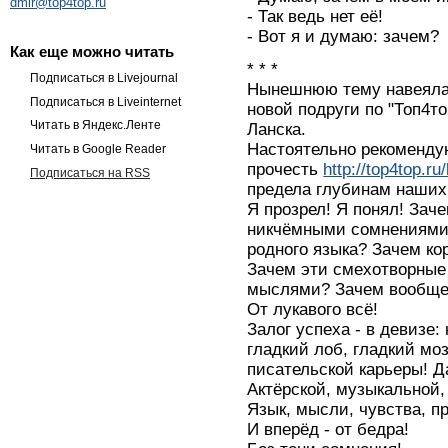
dmir@top4top.ru
- Так ведь нет её!
- Вот я и думаю: зачем?
Как еще можно читать
* * *
Подписаться в Livejournal
Нынешнюю тему навеяла
Подписаться в Liveinternet
новой подруги по "Топ4т
Читать в Яндекс.Ленте
Ланска.
Настоятельно рекоменду
Читать в Google Reader
прочесть
http://top4top.r
Подписаться на RSS
предела глубинам наших
Я прозрел! Я понял! Зач
никчёмными сомнениями?
родного языка? Зачем ко
Зачем эти смехотворные 
мыслями? Зачем вообще
От лукавого всё!
Залог успеха - в девизе:
гладкий лоб, гладкий моз
писательской карьеры! Д
Актёрской, музыкальной,
Язык, мысли, чувства, п
И вперёд - от бедра!