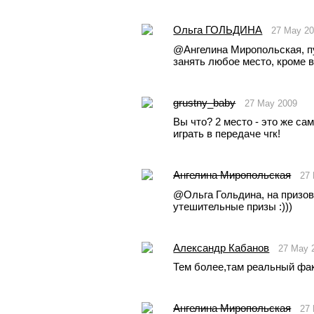
Oльга ГОЛЬДИНА
27 May 2
@Ангелина Миропольская, пур
занять любое место, кроме в
grustny_baby
27 May 2009
Вы что? 2 место - это же са
играть в передаче чгк! 
Ангелина Миропольская
27
@Oльга Гольдина, на призов
утешительные призы :)))
Александр Кабанов
27 May 
Тем более,там реальный фак
Ангелина Миропольская
27