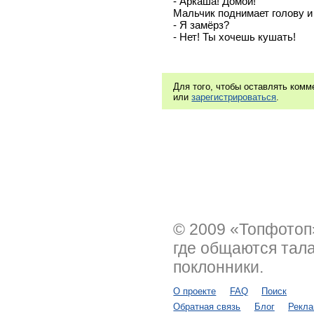
- Аркаша! Домой!
Мальчик поднимает голову и 
- Я замёрз?
- Нет! Ты хочешь кушать!
Для того, чтобы оставлять ком
или
зарегистрироваться
.
© 2009 «Топфотоп
где общаются тал
поклонники.
О проекте
FAQ
Поиск
Обратная связь
Блог
Рекл