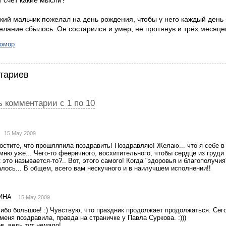
от счёт какие мысли?
ий мальчик пожелал на день рождения, чтобы у него каждый день
лание сбылось. Он состарился и умер, не протянув и трёх месяцев
юмор
тариев
 комментарии с 1 по 10
15 May 2009
стите, что прошляпила поздравить! Поздравляю! Желаю... что я себе в 
мню уже... Чего-то фееричного, восхитительного, чтобы сердце из груди 
к это называется-то?.. Вот, этого самого! Когда "здоровья и благополучия
алось... В общем, всего вам нескучного и в наилучшем исполнении!!
ИНА
15 May 2009
ибо большое! :) Чувствую, что праздник продолжает продолжаться. Сего
еня поздравила, правда на страничке у Павла Суркова. :)))
ов, ведь тут немало!