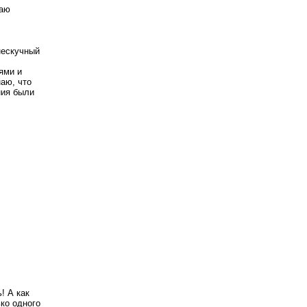
аю 
ескучный 
ми и 
аю, что 
ия были 
 А как 
ко одного 