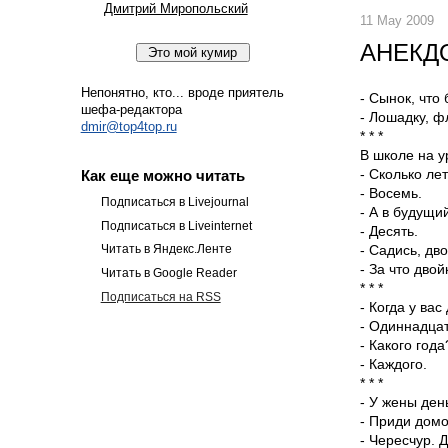
Дмитрий Миропольский
11 May 2009
АНЕКДО
Непонятно, кто... вроде приятель
- Сынок, что
шефа-редактора
- Лошадку, ф
dmir@top4top.ru
* * *
В школе на у
- Сколько ле
Как еще можно читать
- Восемь.
Подписаться в Livejournal
- А в будущи
Подписаться в Liveinternet
- Десять.
- Садись, дво
Читать в Яндекс.Ленте
- За что дво
Читать в Google Reader
* * *
Подписаться на RSS
- Когда у ва
- Одиннадцат
- Какого года
- Каждого.
* * *
- У жены ден
- Приди домо
- Чересчур. Д