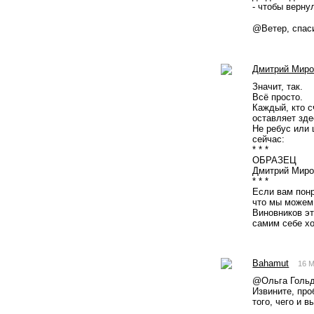
- чтобы верн
@Ветер, спаси
Дмитрий Миро
Значит, так.
Всё просто.
Каждый, кто с
оставляет зде
Не ребус или 
сейчас:
* * *
ОБРАЗЕЦ
Дмитрий Мироп
* * *
Если вам понр
что мы можем 
Виновников эт
самим себе хо
Bahamut
16 M
@Oльга Гольди
Извините, про
того, чего и в