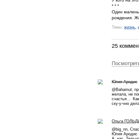
У кого на эт
* * *
Один маленьк
рождения. Же
Темы:
жизнь
,
25 коммен
Посмотреть
Юлия Ародис
@Bahamut, про
желала, не по
счастья...  Ка
ску-у-чно дел
Oльга ГОЛЬД
@big_nn, Спас
Юлия Ародис м
А, нас, Тельц