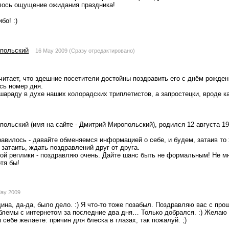
улось ощущение ожидания праздника! 
бо! :)
польский
16 May 2009 (Сразу отредактировано)
читает, что здешние посетители достойны поздравить его с днём рождени
сь номер дня.
шараду в духе наших колорадских триплетистов, а запростецки, вроде как
ольский (имя на сайте - Дмитрий Миропольский), родился 12 августа 19
авилось - давайте обменяемся информацией о себе, и будем, затаив то 
затаить, ждать поздравлений друг от друга.
ой реплики - поздравляю очень. Дайте шанс быть не формальным! Не мне
тя бы!
ay 2009
на, да-да, было дело. :) Я что-то тоже позабыл. Поздравляю вас с прош
блемы с интернетом за последние два дня… Только добрался. :) Желаю 
ы себе желаете: причин для блеска в глазах, так пожалуй. ;)