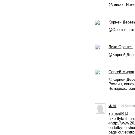
26 июля. Инте
Корней Дерев
@Орешек, тот 
Лика Орешек
@Корней Дере
Сергей Миров
@Корней Дерев
Рохлин, конеч
Четырехслойна
余丽
14 Septe
sujuan0914
nike flyknit l
4http://www.20
outletkyrie sh
bags outlethtt