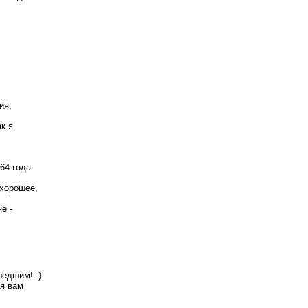
я, 
 я 
64 года.
хорошее, 
 - 
едшим! :) 
я вам 