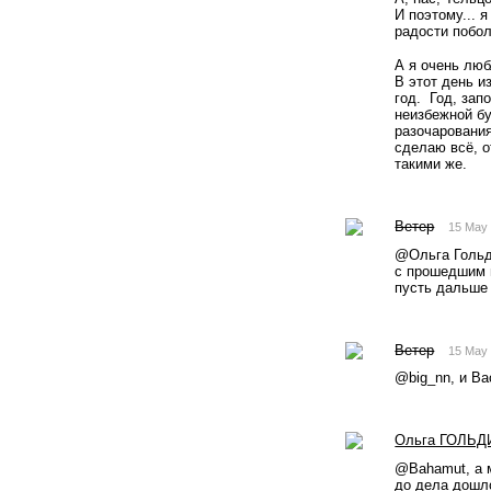
И поэтому... 
радости побол
А я очень люб
В этот день и
год.  Год, за
неизбежной бу
разочарования
сделаю всё, о
такими же.
Ветер
15 May
@Oльга Гольди
с прошедшим п
пусть дальше 
Ветер
15 May
@big_nn, и Ва
Oльга ГОЛЬД
@Bahamut, а м
до дела дошло