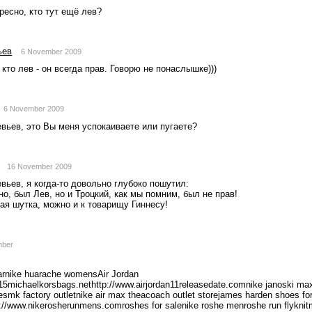
ресно, кто тут ещё лев?
ьев
6 November 2009
кто лев - он всегда прав. Говорю не понаслышке)))
6 November 2009
вьев, это Вы меня успокаиваете или пугаете?
16 November 2009
ьев, я когда-то довольно глубоко пошутил:
но, был Лев, но и Троцкий, как мы помним, был не прав!
я шутка, можно и к товарищу Гиннесу!
mber
unarnike huarache womensAir Jordan 
15michaelkorsbags.nethttp://www.airjordan11releasedate.comnike janoski ma
oesmk factory outletnike air max theacoach outlet storejames harden shoes fo
p://www.nikerosherunmens.comroshes for salenike roshe menroshe run flyknitm