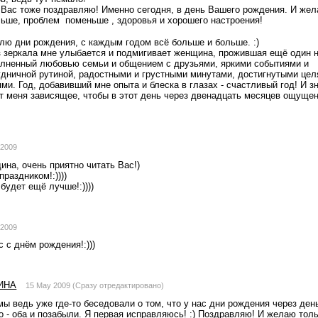
я Вас тоже поздравляю! Именно сегодня, в день Вашего рождения. И жел
ьше, проблем  поменьше , здоровья и хорошего настроения!
лю дни рождения, с каждым годом всё больше и больше. :)
з зеркала мне улыбается и подмигивает женщина, прожившая ещё один н
полненный любовью семьи и общением с друзьями, яркими событиями и 
дничной рутиной, радостными и грустными минутами, достигнутыми целя
ми. Год, добавивший мне опыта и блеска в глазах - счастливый год! И зн
т меня зависящее, чтобы в этот день через двенадцать месяцев ощущен
 2009
на, очень приятно читать Вас!)
раздником!:))))
будет ещё лучше!:))))
 2009
с с днём рождения!:)))
ИНА
15 May 2009 (Сразу отредактировано)
ы ведь уже где-то беседовали о том, что у нас дни рождения через день!
 - оба и позабыли. Я первая исправляюсь! :) Поздравляю! И желаю толь