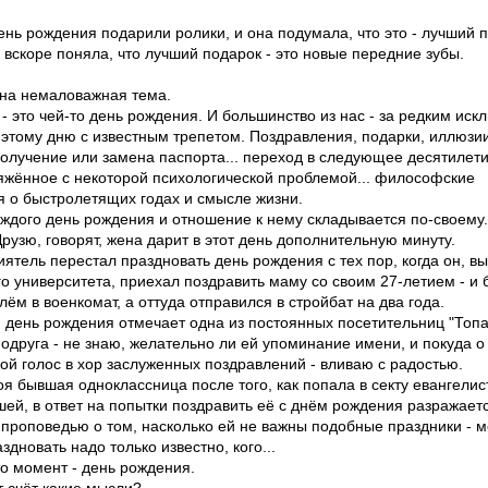
ень рождения подарили ролики, и она подумала, что это - лучший 
но вскоре поняла, что лучший подарок - это новые передние зубы.
дна немаловажная тема.
- это чей-то день рождения. И большинство из нас - за редким ис
к этому дню с известным трепетом. Поздравления, подарки, иллюзи
получение или замена паспорта... переход в следующее десятилети
яжённое с некоторой психологической проблемой... философские
 о быстролетящих годах и смысле жизни.
аждого день рождения и отношение к нему складывается по-своему
рузю, говорят, жена дарит в этот день дополнительную минуту.
ятель перестал праздновать день рождения с тех пор, когда он, в
о университета, приехал поздравить маму со своим 27-летием - и 
лём в военкомат, а оттуда отправился в стройбат на два года.
 день рождения отмечает одна из постоянных посетительниц "Топа
одруга - не знаю, желательно ли ей упоминание имени, и покуда о
вой голос в хор заслуженных поздравлений - вливаю с радостью.
оя бывшая одноклассница после того, как попала в секту евангелис
ей, в ответ на попытки поздравить её с днём рождения разражает
проповедью о том, насколько ей не важны подобные праздники - м
здновать надо только известно, кого...
о момент - день рождения.