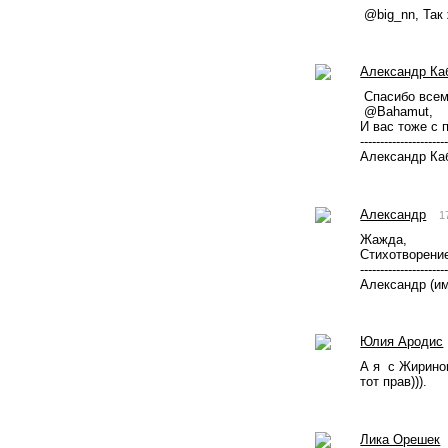
 @big_nn, Так
Александр Ка
 Спасибо все
 @Bahamut, 
И вас тоже с 
---------------------
Александр Каб
Александр
1
Жажда,
Стихотворение
---------------------
Александр (им
Юлия Ародис
А я  с Жиринов
тот прав))). 
Лика Орешек