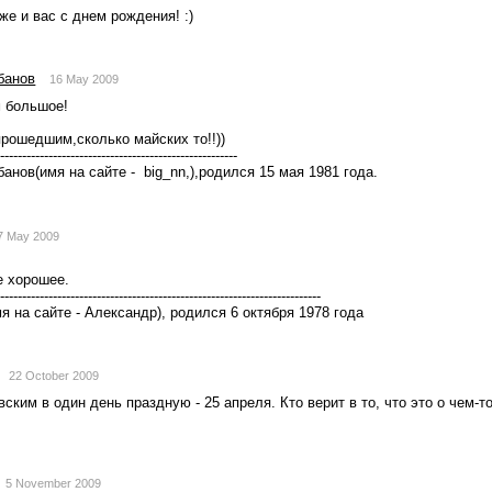
 же и вас с днем рождения! :)
банов
16 May 2009
м большое!
прошедшим,сколько майских то!!))
-------------------------------------------------------
анов(имя на сайте -  big_nn,),родился 15 мая 1981 года. 
7 May 2009
 хорошее. 
--------------------------------------------------------------------------
я на сайте - Александр), родился 6 октября 1978 года
22 October 2009
ским в один день праздную - 25 апреля. Кто верит в то, что это о чем-то 
5 November 2009