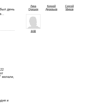
Лика
Корней
Сергей
 был день
Орешек
Деревьев
Миров
...
余丽
22 
от 
" желали, 
дня и 