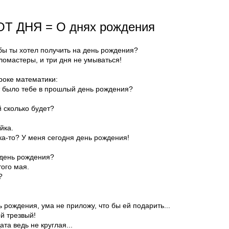
Т ДНЯ = О днях рождения
 бы ты хотел получить на день рождения?
ломастеры, и три дня не умываться!
роке математики:
т было тебе в прошлый день рождения?
й сколько будет?
йка.
йка-то? У меня сегодня день рождения!
с день рождения?
ого мая.
?
ь рождения, ума не приложу, что бы ей подарить...
й трезвый!
ата ведь не круглая...