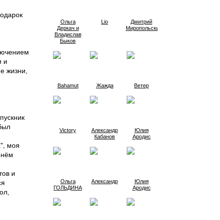
подарок
Ольга
Lio
Дмитрий
Деркач и
Миропольский
Владислав
Быков
ключением
и и
е жизни,
Bahamut
Жажда
Ветер
.
ыпускник
был
Victory
Александр
Юлия
Кабанов
Ародис
", моя
 нём
тов и
Oльга
Александр
Юлия
ся
ГОЛЬДИНА
Ародис
ол,