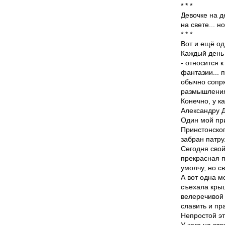
* * *
Девочке на д
на свете... 
* * *
Вот и ещё о
Каждый день 
- относится 
фантазии... 
обычно сопр
размышления
Конечно, у к
Александру Д
Один мой при
Принстонског
забран патру
Сегодня свой
прекрасная п
умолчу, но с
А вот одна м
съехала крыш
велеречивой 
славить и пра
Непростой эт