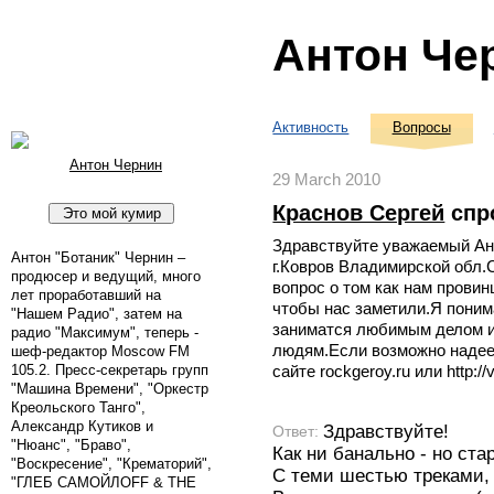
Антон Че
Активность
Вопросы
Антон Чернин
29 March 2010
Краснов Сергей
спр
Здравствуйте уважаемый Ант
Антон "Ботаник" Чернин –
г.Ковров Владимирской обл.
продюсер и ведущий, много
вопрос о том как нам прови
лет проработавший на
чтобы нас заметили.Я понима
"Нашем Радио", затем на
заниматся любимым делом и
радио "Максимум", теперь -
людям.Если возможно надее
шеф-редактор Moscow FM
105.2. Пресс-секретарь групп
сайте rockgeroy.ru или http:/
"Машина Времени", "Оркестр
Креольского Танго",
Александр Кутиков и
Здравствуйте!
Ответ:
"Нюанс", "Браво",
Как ни банально - но ст
"Воскресение", "Крематорий",
С теми шестью треками,
"ГЛЕБ САМОЙЛОFF & THE