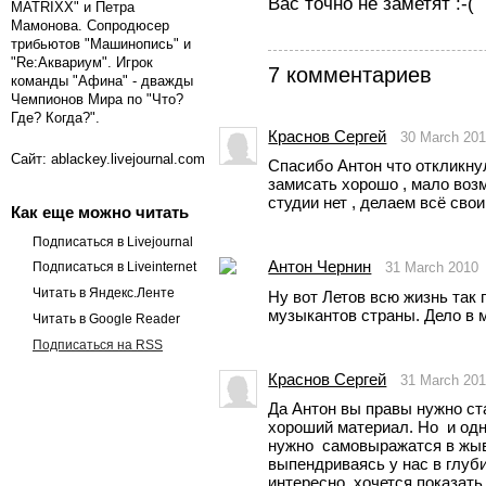
Вас точно не заметят :-(
MATRIXX" и Петра
Мамонова. Сопродюсер
трибьютов "Машинопись" и
"Re:Аквариум". Игрок
7 комментариев
команды "Афина" - дважды
Чемпионов Мира по "Что?
Где? Когда?".
Краснов Сергей
30 March 20
Сайт: ablackey.livejournal.com
Спасибо Антон что откликнул
замисать хорошо , мало воз
студии нет , делаем всё сво
Как еще можно читать
Подписаться в Livejournal
Антон Чернин
31 March 2010
Подписаться в Liveinternet
Читать в Яндекс.Ленте
Ну вот Летов всю жизнь так п
музыкантов страны. Дело в 
Читать в Google Reader
Подписаться на RSS
Краснов Сергей
31 March 20
Да Антон вы правы нужно ста
хороший материал. Но  и одн
нужно  самовыражатся в жыву
выпендриваясь у нас в глуби
интересно, хочется показать 