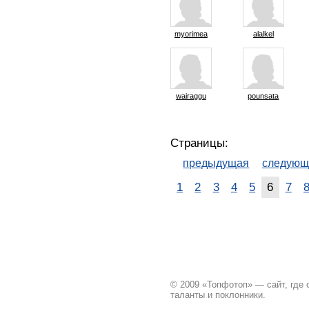
myorimea
alalkel
wairaggu
pounsata
Страницы:
предыдущая
следующ
1
2
3
4
5
6
7
© 2009 «Топфотоп» — сайт, где
таланты и поклонники.