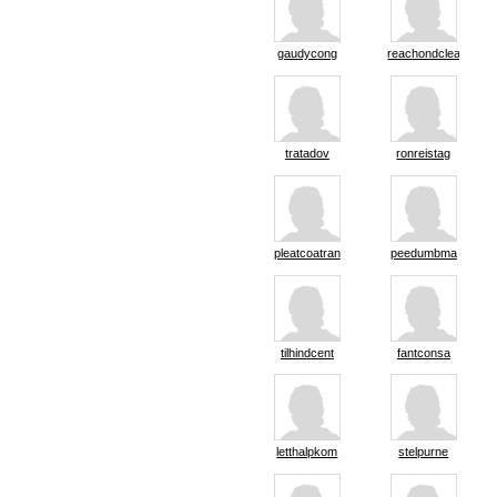
gaudycong
reachondcleav
tratadov
ronreistag
pleatcoatran
peedumbma
tilhindcent
fantconsa
letthalpkom
stelpurne