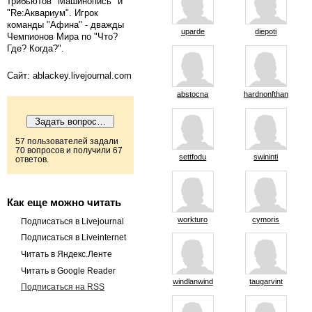
трибьютов "Машинопись" и
"Re:Аквариум". Игрок
команды "Афина" - дважды
uparde
diepoti
Чемпионов Мира по "Что?
Где? Когда?".
Сайт: ablackey.livejournal.com
abstocna
hardnonfthan
57 пользователей задали
70 вопросов и получили 67
settfodu
swininti
ответов.
Как еще можно читать
workturo
cymoris
Подписаться в Livejournal
Подписаться в Liveinternet
Читать в Яндекс.Ленте
Читать в Google Reader
windlanwind
taugarvint
Подписаться на RSS