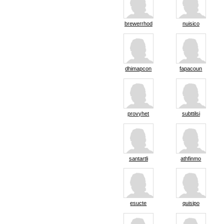
brewerrhod
nuisico
dhimapcon
fapacoun
provyhet
subttilsi
santartli
athfinmo
esucte
quisipo