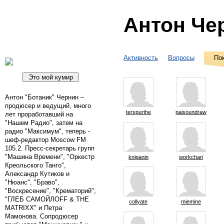
Антон Че
Активность
Вопросы
По
Антон "Ботаник" Чернин –
продюсер и ведущий, много
terspurthe
paisoundraw
лет проработавший на
"Нашем Радио", затем на
радио "Максимум", теперь -
шеф-редактор Moscow FM
105.2. Пресс-секретарь групп
"Машина Времени", "Оркестр
knipanin
workchari
Креольского Танго",
Александр Кутиков и
"Нюанс", "Браво",
"Воскресение", "Крематорий",
"ГЛЕБ САМОЙЛОFF & THE
collyate
miemine
MATRIXX" и Петра
Мамонова. Сопродюсер