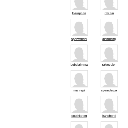
tosurpcan
relcairi
sporwithdni
dieblinting
bobsbrimma
raiveyglen
mahrepi
spamderpa
southlarent
hanshordi