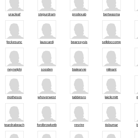
uracleaf
stepurdram
prodexab
bertwasma
feckesunc
lauscardi
bearssysis
selldoccomp
neynelphi
sosiden
bialearvie
nilinant
mothesos
whoverwest
tabbinsro
laiclicmitt
teardrabeachf
fordbrowketb
resrire
tisbumar