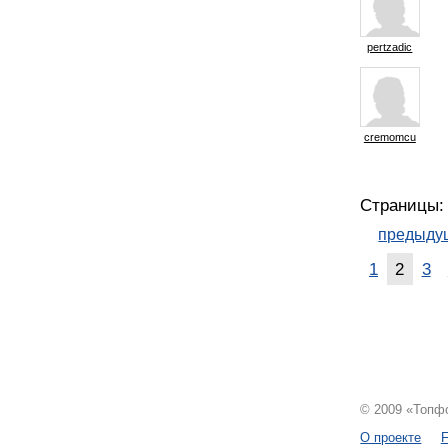
pertzadic
cremomcu
Страницы:
предыду
1
2
3
© 2009 «Топфо
О проекте