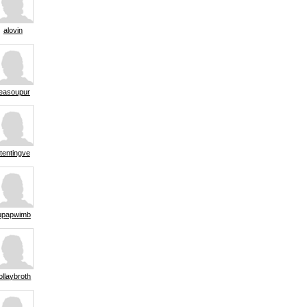
alovin
easoupur
tentingve
upapwimb
ollaybroth