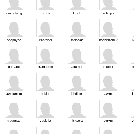
cuzpeberg
tratotve
tenoli
katerpo
peopayca
chardegi
stelacak
boaheischev
r
cumapu
tranfabchi
acumsi
medisi
n
awsturrect
pokiso
birdihor
lawimi
f
travenad
vagistia
niclyacal
tiorytu
v