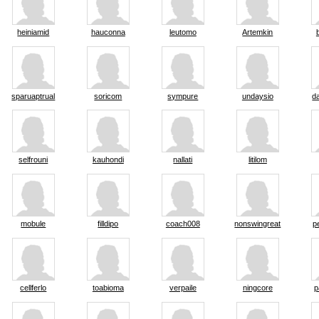
heiniamid
hauconna
leutomo
Artemkin
sparuaptrual
soricom
sympure
undaysio
d
selfrouni
kauhondi
nallati
litilom
mobule
filldipo
coach008
nonswingreat
p
cellferlo
toabioma
verpaile
ningcore
p