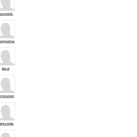
buzpeinis
angvedma
ilacut
erneomen
arkcontla