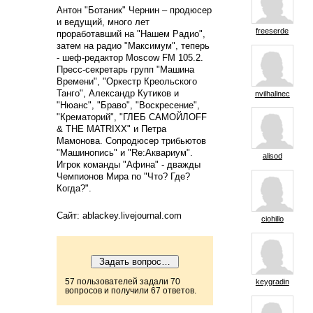
Антон "Ботаник" Чернин – продюсер
и ведущий, много лет
freeserde
проработавший на "Нашем Радио",
затем на радио "Максимум", теперь
- шеф-редактор Moscow FM 105.2.
Пресс-секретарь групп "Машина
Времени", "Оркестр Креольского
Танго", Александр Кутиков и
nvilhallnec
"Нюанс", "Браво", "Воскресение",
"Крематорий", "ГЛЕБ САМОЙЛОFF
& THE MATRIXX" и Петра
Мамонова. Сопродюсер трибьютов
"Машинопись" и "Re:Аквариум".
alisod
Игрок команды "Афина" - дважды
Чемпионов Мира по "Что? Где?
Когда?".
Сайт: ablackey.livejournal.com
ciohillo
57 пользователей задали 70
keygradin
вопросов и получили 67 ответов.