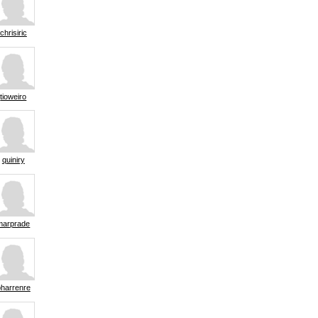
chrisiric
tioweiro
quiniry
marprade
bharrenre