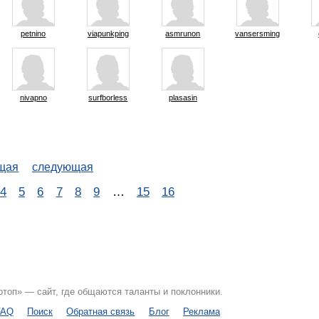
petnino
viapunkping
asmrunon
vansersming
nivapno
surfborless
plasasin
щая
следующая
4
5
6
7
8
9
…
15
16
топ» — сайт, где общаются таланты и поклонники.
FAQ
Поиск
Обратная связь
Блог
Реклама