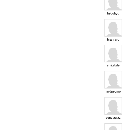
hebohyg
branraro
smitakde
hardpecmoi
eenviaglaz