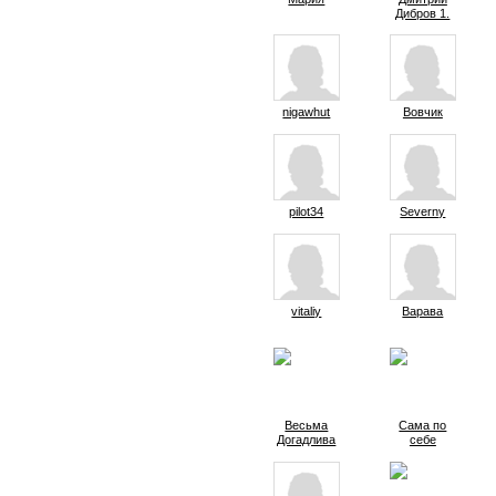
Дибров 1.
nigawhut
Вовчик
pilot34
Severny
vitaliy
Варава
Весьма
Сама по
Догадлива
себе