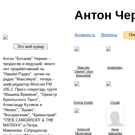
Антон Че
Активность
Вопросы
По
Антон "Ботаник" Чернин –
продюсер и ведущий, много
Максим
beatbobby
лет проработавший на
"Джинн" фон
"Нашем Радио", затем на
Брицофф
радио "Максимум", теперь -
шеф-редактор Moscow FM
105.2. Пресс-секретарь групп
"Машина Времени", "Оркестр
Креольского Танго",
Елена Клейн
Chudit
Александр Кутиков и
"Нюанс", "Браво",
"Воскресение", "Крематорий",
"ГЛЕБ САМОЙЛОFF & THE
MATRIXX" и Петра
Aлексей
Анна
Мамонова. Сопродюсер
Мельчаков
Швецова