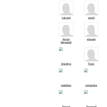
LaLund
vasi1i
Антон
ильнар
Мечевой
Эльбрус
Псих
malofeev
romashka
Мария
Дмитрий