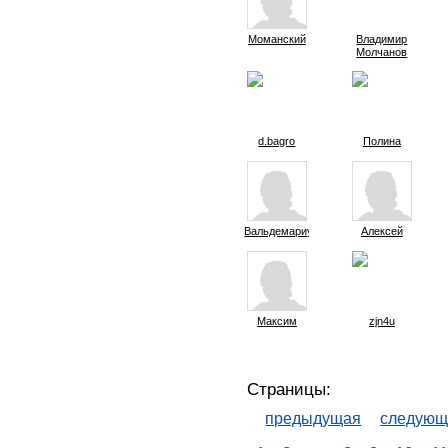
Моманский
Владимир
Молчанов
d.bagro
Полина
Вальдемариус
Алексей
Максим
zjn4u
Страницы:
предыдущая
следующ