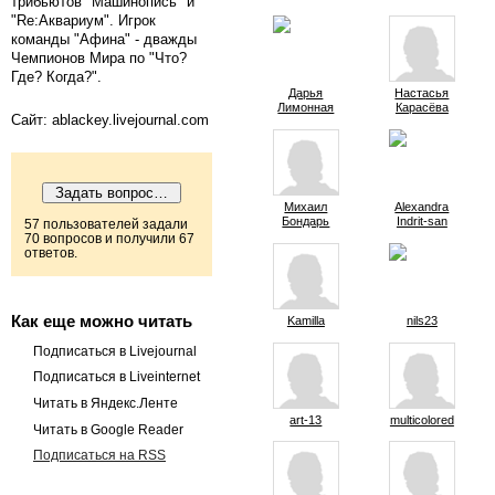
трибьютов "Машинопись" и
"Re:Аквариум". Игрок
команды "Афина" - дважды
Чемпионов Мира по "Что?
Где? Когда?".
Дарья
Настасья
Лимонная
Карасёва
Сайт: ablackey.livejournal.com
Михаил
Alexandra
Бондарь
Indrit-san
57 пользователей задали
70 вопросов и получили 67
ответов.
Как еще можно читать
Kamilla
nils23
Подписаться в Livejournal
Подписаться в Liveinternet
Читать в Яндекс.Ленте
art-13
multicolored
Читать в Google Reader
Подписаться на RSS