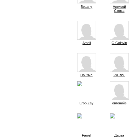
Bettany
Алексей
Стома
Ameli
G.Golovin
DoLfiNe
2xСлон
Егор Zay
евгенийё
Faniel
Дарья