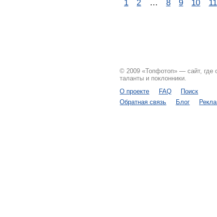
1
2
…
8
9
10
11
© 2009 «Топфотоп» — сайт, где
таланты и поклонники.
О проекте
FAQ
Поиск
Обратная связь
Блог
Рекл