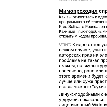
Мимопроходил
сп
Как вы относитесь к иде
программного обеспечен
Free Software Foundation
Какиими linux-подобным
открытым кодом пробова
К идее отношус
Ответ:
всяком случае, учиты
авторских прав на эл
проблема не такая про
скажем, на скульптуру
пресечено, рано или 
этого времени будет 
лучше или хуже прест
всевозможные "сухие 
Линукс-подобными сис
у друзей, показалось
лицензионный Widnow