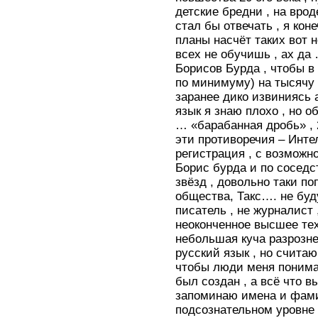
детские бредни , на вро
стал бы отвечать , я кон
планы насчёт таких вот н
всех не обучишь , ах да
Борисов Бурда , чтобы в
по минимуму) на тысячу 
заранее дико извиниясь 
язык я знаю плохо , но о
… «барабанная дробь» , 
эти противоречия – Инте
регистрация , с возможн
Борис бурда и по сосед
звёзд , довольно таки п
общества, Такс…. не буд
писатель , не журналист ,
неоконченное высшее те
небольшая куча разрозне
русский язык , но счита
чтобы люди меня понимал
был создан , а всё что в
запоминаю имена и фами
подсознательном уровне 