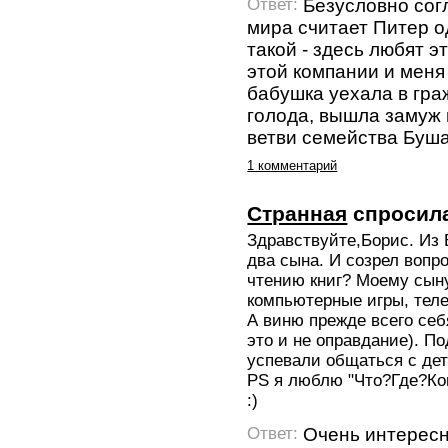
Безусловно сог
Ответ:
мира считает Питер о
такой - здесь любят э
этой компании и меня 
бабушка уехала в гра
голода, вышла замуж
ветви семейства Буша
1 комментарий
Странная
спросил
Здравствуйте,Борис. Из 
два сына. И созрел вопро
чтению книг? Моему сыну
компьютерные игры, теле
А виню прежде всего себя
это и не оправдание). По
успевали общаться с дет
PS я люблю "Что?Где?Ког
:)
Очень интересн
Ответ: