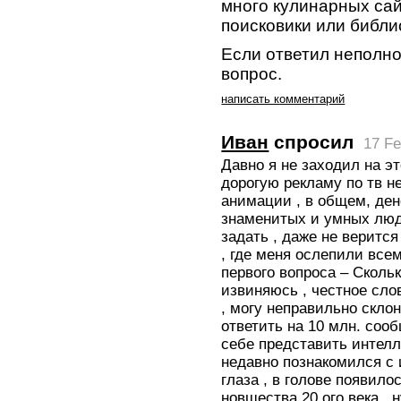
много кулинарных сай
поисковики или библи
Если ответил неполно
вопрос.
написать комментарий
Иван
спросил
17 Fe
Давно я не заходил на эт
дорогую рекламу по тв н
анимации , в общем, ден
знаменитых и умных люд
задать , даже не верится
, где меня ослепили все
первого вопроса – Сколь
извиняюсь , честное сло
, могу неправильно склон
ответить на 10 млн. соо
себе представить интелл
недавно познакомился с 
глаза , в голове появило
новшества 20 ого века , н