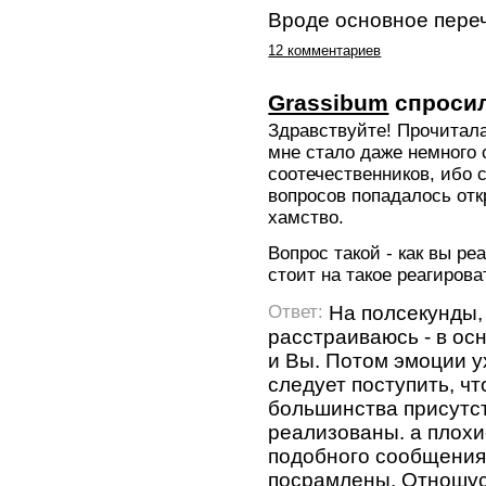
Вроде основное пере
12 комментариев
Grassibum
спроси
Здравствуйте! Прочитала
мне стало даже немного 
соотечественников, ибо 
вопросов попадалось отк
хамство.
Вопрос такой - как вы ре
стоит на такое реагирова
На полсекунды,
Ответ:
расстраиваюсь - в ос
и Вы. Потом эмоции ух
следует поступить, ч
большинства присутс
реализованы. а плох
подобного сообщения
посрамлены. Отношусь 