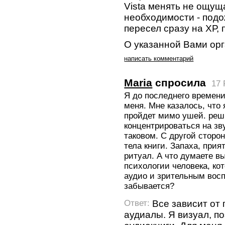
Vista менять не ощу
необходимости - подож
пересел сразу на ХР, 
О указанной Вами ор
написать комментарий
Maria
спросила
17 
Я до последнего времени
меня. Мне казалось, что 
пройдет мимо ушей. реши
концентрироваться на зву
таковом. С другой сторон
тела книги. Запаха, прия
ритуал. А что думаете вы
психологии человека, к
аудио и зрительным восп
забывается?
Все зависит от 
Ответ:
аудиалы. Я визуал, п