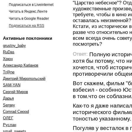
"Царство небесное"? Отд
Подписаться в Liveinternet
художественные произве
Читать в Яндекс.Ленте
требуете, чтобы в кино 
Читать в Google Reader
оставалась неизменной?
Подписаться на RSS
Кстати, из исторически 
разве что относительно 
всем всегда очень совет
Активные поклонники
посмотреть?
grustny_baby
RuDas
Полную историч
Ответ:
Хрюн
хотя бы потому, что н
Александр Кабанов
хочется, чтоб истори
Tr@ne
противоречили общеи
Дмитрий Миропольский
Вот скажем, фильм "б
SAM-YAN
взбесил - особнно Ю
Сергей Миров
в том.что он соблазн
Дарья
Как-то я даже написа
Sergey
исторического фильм
Comrad Cwood
тоностью указанному.
ОЛЕГ
Руслан
Погуляв у весталок в 
small_sweets