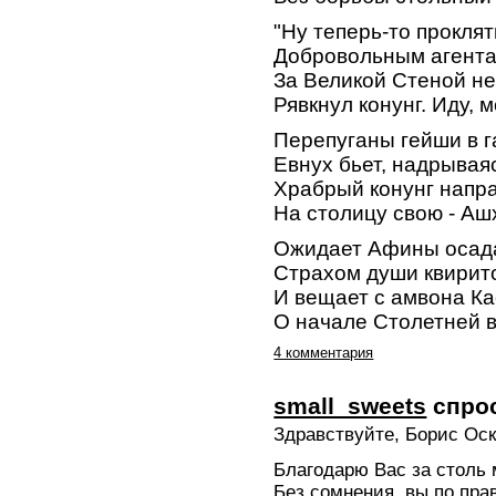
"Ну теперь-то прокля
Добровольным агента
За Великой Стеной не 
Рявкнул конунг. Иду, м
Перепуганы гейши в г
Евнух бьет, надрываяс
Храбрый конунг напр
На столицу свою - Аш
Ожидает Афины осад
Страхом души квирит
И вещает с амвона К
О начале Столетней 
4 комментария
small_sweets
спро
Здравствуйте, Борис Оск
Благодарю Вас за столь
Без сомнения, вы по пра