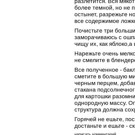
разлетится. Вся мякот
более темной, но не 
остынет, разрежьте н
все содержимое ложко
Почистьте три больши
заморачиваюсь с ошпа
чищу их, как яблоко,а
Нарежьте очень мелко
не смелите в блендер
Все полученное - бак
сметите в большую ми
черным перцем, доба
стакана подсолнечног
для картошки разомни
однородную массу. Оп
структура должна сох
Горячей не ешьте, пос
достаньте и ешьте - с
написать комментарий