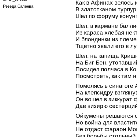
Как в Афинах велось 
Резеда Салеева
В златотканом пурпу
Шел по форуму конунг
Шел, в кармане балли
Из караса хлебая нек
И блондинки из плем
Тщетно звали его в л
Шел, на капища Кришн
На Биг-Бен, утопавший
Посидел полчаса в К
Посмотреть, как там 
Помолясь в синагоге 
На клепсидру взгляну
Он вошел в зиккурат 
Дав визирю сестерций
Ойкумены решаются 
Но война для властите
Не отдаст фараон Мо
Без борьбы стольный 