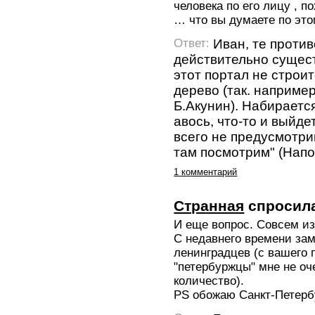
человека по его лицу , п
… что вы думаете по это
Иван, те проти
Ответ:
действительно сущест
этот портал не строитс
дерево (так. например
Б.Акунин). Набирается
авось, что-то и выйде
всего не предусмотриш
там посмотрим" (Напо
1 комментарий
Странная
спросил
И еще вопрос. Совсем из
С недавнего времени зам
ленинградцев (с вашего 
"петербуржцы" мне не оч
количество).
PS обожаю Санкт-Петерб