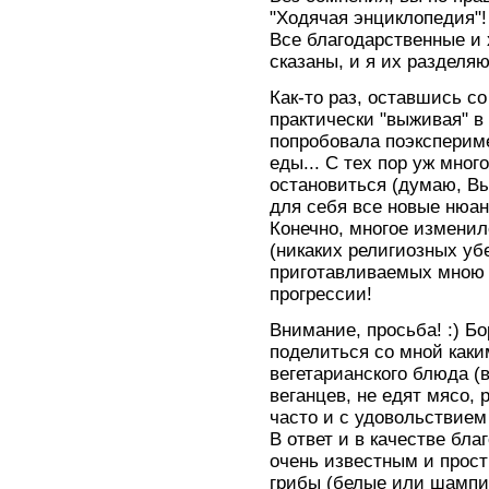
"Ходячая энциклопедия"!
Все благодарственные и
сказаны, и я их разделя
Как-то раз, оставшись с
практически "выживая" в
попробовала поэксперим
еды... С тех пор уж мног
остановиться (думаю, Вы
для себя все новые нюа
Конечно, многое изменил
(никаких религиозных уб
приготавливаемых мною 
прогрессии!
Внимание, просьба! :) Бо
поделиться со мной как
вегетарианского блюда (
веганцев, не едят мясо, 
часто и с удовольствие
В ответ и в качестве бл
очень известным и прос
грибы (белые или шампин