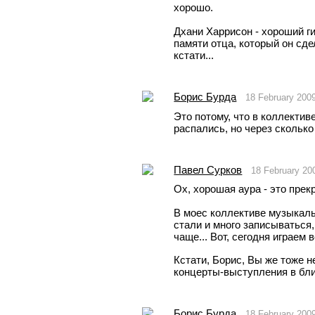
хорошо.
Дхани Харрисон - хороший г
памяти отца, который он сде
кстати... 
Борис Бурда
18 February 200
Это потому, что в коллективе
распались, но через сколько 
Павел Сурков
18 February 20
Ох, хорошая аура - это прекр
В моес коллективе музыкаль
стали и много записываться,
чаще... Вот, сегодня играем 
Кстати, Борис, Вы же тоже н
концерты-выступления в бл
Борис Бурда
18 February 200