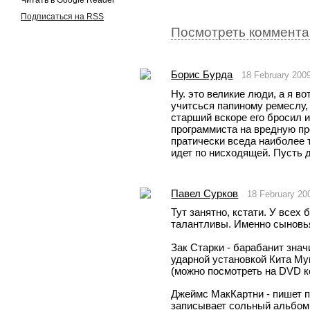
Читать в Google Reader
Подписаться на RSS
Посмотреть комментар
Борис Бурда
18 February 200
Ну. это великие люди, а я во
учитсься папиному ремеслу,
старший вскоре его бросил 
программиста на вредную пр
пратически вседа наиболее т
идет по нисходящей. Пусть д
Павел Сурков
18 February 20
Тут занятно, кстати. У всех 
талантливы. Именно сыновь
Зак Старки - барабанит знач
ударной установкой Кита Мун
(можно посмотреть на DVD к
Джеймс МакКартни - пишет пе
записывает сольный альбом. 