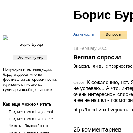
Борис Бу
Активность
Вопросы
Борис Бурда
18 February 2009
Berman
спросил
Знакомы ли вы с творчество
Популярный телеведущий,
бард, лауреат многих
фестивалей авторской песни,
К сожалению, нет. 
Ответ:
журналист, писатель,
не успеваю... А что, ин
кулинар и вообще – Знаток!
очень интересном списк
я ее не нашел - посмотр
Как еще можно читать
http://bond-vox.livejourna
Подписаться в Livejournal
Подписаться в Liveinternet
Читать в Яндекс.Ленте
26 комментариев