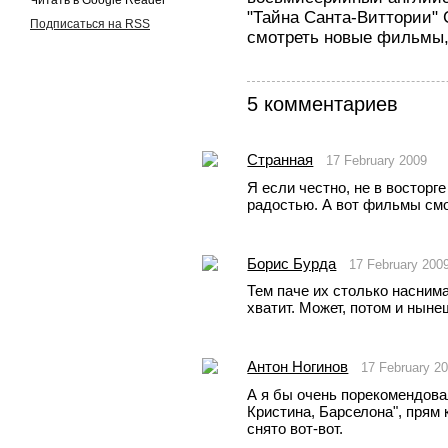
Читать в Google Reader
"Тайна Санта-Виттории" 
Подписаться на RSS
смотреть новые фильмы,
5 комментариев
Странная
17 February 2009
Я если честно, не в восторге
радостью. А вот фильмы смо
Борис Бурда
17 February 200
Тем паче их столько наснима
хватит. Может, потом и ныне
Антон Ногинов
17 February 2
А я бы очень порекомендова
Кристина, Барселона", прям 
снято вот-вот.