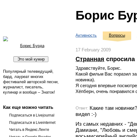
Борис Бу
Активность
Вопросы
Борис Бурда
17 February 2009
Странная
спросила
Здравствуйте, Борис.
Популярный телеведущий,
Какой фильм Вас поразил за
бард, лауреат многих
новинка).
фестивалей авторской песни,
Я сегодня впервые посмотре
журналист, писатель,
Хёпберн, очень понравился 
кулинар и вообще – Знаток!
Как еще можно читать
Какие там новинки
Ответ:
видел :-)
Подписаться в Livejournal
Подписаться в Liveinternet
Из самых недавних - "Д
Дамиани, "Любовь и сме
Читать в Яндекс.Ленте
восьмисерийный английс