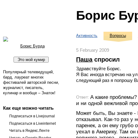
Борис Бу
Активность
Вопросы
Борис Бурда
5 February 2009
Паша
спросил
Здравствуйте Борис.
Популярный телеведущий,
Я Вас иногда встречаю на ул
бард, лауреат многих
следующий раз я попрошу Ва
фестивалей авторской песни,
журналист, писатель,
кулинар и вообще – Знаток!
А какие проблемы?
Ответ:
и ни одной вежливой про
Как еще можно читать
Может быть, Вы знаете -
Подписаться в Livejournal
отказывал. Как-то раз у 
Подписаться в Liveinternet
паренек, а он ему грубо о
Читать в Яндекс.Ленте
уехал в Америку. Там он
великого актера - помни